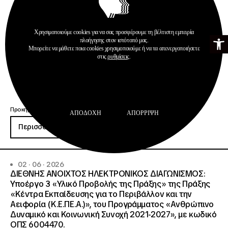
Χρησιμοποιούμε cookies για να σας προσφέρουμε τη βέλτιστη εμπειρία
Ανοίξτε τη γ
πλοήγησης στον ιστότοπό μας.
Μπορείτε να μάθετε ποια cookies χρησιμοποιούμε ή να τα απενεργοποιήσετε
στις
ρυθμίσεις
.
Προκηρύξεις
ΑΠΟΔΟΧΉ
ΑΠΌΡΡΙΨΗ
Περισσότερα
02 · 06 · 2026
ΔΙΕΘΝΗΣ ΑΝΟΙΧΤΟΣ ΗΛΕΚΤΡΟΝΙΚΟΣ ΔΙΑΓΩΝΙΣΜΟΣ:
Υποέργο 3 «Υλικό Προβολής της Πράξης» της Πράξης
«Κέντρα Εκπαίδευσης για το Περιβάλλον και την
Αειφορία (Κ.Ε.ΠΕ.Α.)», του Προγράμματος «Ανθρώπινο
Δυναμικό και Κοινωνική Συνοχή 2021-2027», με κωδικό
ΟΠΣ 6004470.