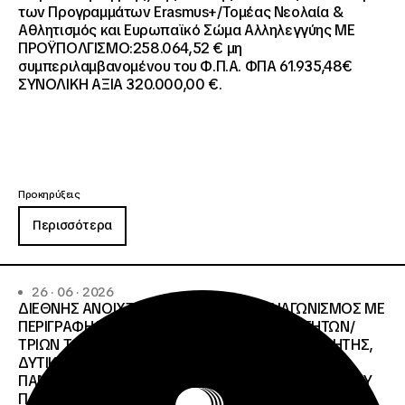
των Προγραμμάτων Erasmus+/Τομέας Νεολαία &
Αθλητισμός και Ευρωπαϊκό Σώμα Αλληλεγγύης ΜΕ
ΠΡΟΫΠΟΛΓΙΣΜΟ:258.064,52 € μη
συμπεριλαμβανομένου του Φ.Π.Α. ΦΠΑ 61.935,48€
ΣΥΝΟΛΙΚΗ ΑΞΙΑ 320.000,00 €.
Προκηρύξεις
Περισσότερα
26 · 06 · 2026
ΔΙΕΘΝΗΣ ΑΝΟΙΧΤΟΣ ΗΛΕΚΤΡΟΝΙΚΟΣ ΔΙΑΓΩΝΙΣΜΟΣ ΜΕ
ΠΕΡΙΓΡΑΦΗ:ΥΠΗΡΕΣΙΕΣ ΣΤΕΓΑΣΗΣ ΤΩΝ ΦΟΙΤΗΤΩΝ/
ΤΡΙΩΝ ΤΩΝ ΠΑΝΕΠΙΣΤΗΜΙΑΚΩΝ ΙΔΡΥΜΑΤΩΝ KΡΗΤΗΣ,
ΔΥΤΙΚΗΣ ΜΑΚΕΔΟΝΙΑΣ, ΔΗΜΟΚΡΙΤΕΙΟΥ
ΠΑΝΕΠΙΣΤΗΜΙΟΥ ΘΡΑΚΗΣ, ΕΛΛΗΝΙΚΟΥ ΜΕΣΟΓΕΙΑΚΟΥ
ΠΑΝΕΠΙΣΤΗΜΙΟΥ, ΠΑΤΡΩΝ