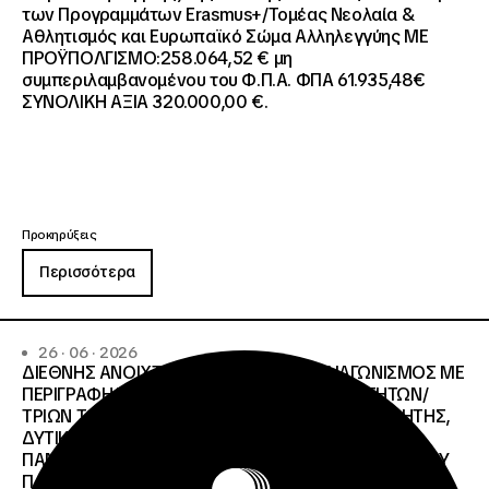
των Προγραμμάτων Erasmus+/Τομέας Νεολαία &
Αθλητισμός και Ευρωπαϊκό Σώμα Αλληλεγγύης ΜΕ
ΠΡΟΫΠΟΛΓΙΣΜΟ:258.064,52 € μη
συμπεριλαμβανομένου του Φ.Π.Α. ΦΠΑ 61.935,48€
ΣΥΝΟΛΙΚΗ ΑΞΙΑ 320.000,00 €.
Προκηρύξεις
Περισσότερα
26 · 06 · 2026
ΔΙΕΘΝΗΣ ΑΝΟΙΧΤΟΣ ΗΛΕΚΤΡΟΝΙΚΟΣ ΔΙΑΓΩΝΙΣΜΟΣ ΜΕ
ΠΕΡΙΓΡΑΦΗ:ΥΠΗΡΕΣΙΕΣ ΣΤΕΓΑΣΗΣ ΤΩΝ ΦΟΙΤΗΤΩΝ/
ΤΡΙΩΝ ΤΩΝ ΠΑΝΕΠΙΣΤΗΜΙΑΚΩΝ ΙΔΡΥΜΑΤΩΝ KΡΗΤΗΣ,
ΔΥΤΙΚΗΣ ΜΑΚΕΔΟΝΙΑΣ, ΔΗΜΟΚΡΙΤΕΙΟΥ
ΠΑΝΕΠΙΣΤΗΜΙΟΥ ΘΡΑΚΗΣ, ΕΛΛΗΝΙΚΟΥ ΜΕΣΟΓΕΙΑΚΟΥ
ΠΑΝΕΠΙΣΤΗΜΙΟΥ, ΠΑΤΡΩΝ