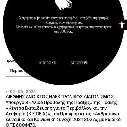
Χρησιμοποιούμε cookies για να σας προσφέρουμε τη βέλτιστη εμπειρία
Ανοίξτε τη γ
πλοήγησης στον ιστότοπό μας.
Μπορείτε να μάθετε ποια cookies χρησιμοποιούμε ή να τα απενεργοποιήσετε
στις
ρυθμίσεις
.
Προκηρύξεις
ΑΠΟΔΟΧΉ
ΑΠΌΡΡΙΨΗ
Περισσότερα
02 · 06 · 2026
ΔΙΕΘΝΗΣ ΑΝΟΙΧΤΟΣ ΗΛΕΚΤΡΟΝΙΚΟΣ ΔΙΑΓΩΝΙΣΜΟΣ:
Υποέργο 3 «Υλικό Προβολής της Πράξης» της Πράξης
«Κέντρα Εκπαίδευσης για το Περιβάλλον και την
Αειφορία (Κ.Ε.ΠΕ.Α.)», του Προγράμματος «Ανθρώπινο
Δυναμικό και Κοινωνική Συνοχή 2021-2027», με κωδικό
ΟΠΣ 6004470.