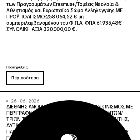
των Προγραμμάτων Erasmus+/Τομέας Νεολαία &
Αθλητισμός και Ευρωπαϊκό Σώμα Αλληλεγγύης ΜΕ
ΠΡΟΫΠΟΛΓΙΣΜΟ:258.064,52 € μη
συμπεριλαμβανομένου του Φ.Π.Α. ΦΠΑ 61.935,48€
ΣΥΝΟΛΙΚΗ ΑΞΙΑ 320.000,00 €.
Προκηρύξεις
Περισσότερα
26 · 06 · 2026
ΔΙΕΘΝΗΣ ΑΝΟΙΧΤΟΣ ΗΛΕΚΤΡΟΝΙΚΟΣ ΔΙΑΓΩΝΙΣΜΟΣ ΜΕ
ΠΕΡΙΓΡΑΦΗ:ΥΠΗΡΕΣΙΕΣ ΣΤΕΓΑΣΗΣ ΤΩΝ ΦΟΙΤΗΤΩΝ/
ΤΡΙΩΝ ΤΩΝ ΠΑΝΕΠΙΣΤΗΜΙΑΚΩΝ ΙΔΡΥΜΑΤΩΝ KΡΗΤΗΣ,
ΔΥΤΙΚΗΣ ΜΑΚΕΔΟΝΙΑΣ, ΔΗΜΟΚΡΙΤΕΙΟΥ
ΠΑΝΕΠΙΣΤΗΜΙΟΥ ΘΡΑΚΗΣ, ΕΛΛΗΝΙΚΟΥ ΜΕΣΟΓΕΙΑΚΟΥ
ΠΑΝΕΠΙΣΤΗΜΙΟΥ, ΠΑΤΡΩΝ