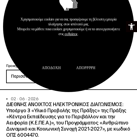
Χρησιμοποιούμε cookies για να σας προσφέρουμε τη βέλτιστη εμπειρία
Ανοίξτε τη γ
πλοήγησης στον ιστότοπό μας.
Μπορείτε να μάθετε ποια cookies χρησιμοποιούμε ή να τα απενεργοποιήσετε
στις
ρυθμίσεις
.
Προκηρύξεις
ΑΠΟΔΟΧΉ
ΑΠΌΡΡΙΨΗ
Περισσότερα
02 · 06 · 2026
ΔΙΕΘΝΗΣ ΑΝΟΙΧΤΟΣ ΗΛΕΚΤΡΟΝΙΚΟΣ ΔΙΑΓΩΝΙΣΜΟΣ:
Υποέργο 3 «Υλικό Προβολής της Πράξης» της Πράξης
«Κέντρα Εκπαίδευσης για το Περιβάλλον και την
Αειφορία (Κ.Ε.ΠΕ.Α.)», του Προγράμματος «Ανθρώπινο
Δυναμικό και Κοινωνική Συνοχή 2021-2027», με κωδικό
ΟΠΣ 6004470.