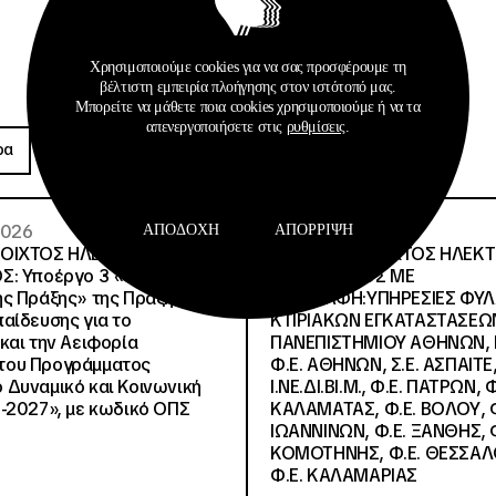
Χρησιμοποιούμε cookies για να σας προσφέρουμε τη
βέλτιστη εμπειρία πλοήγησης στον ιστότοπό μας.
Μπορείτε να μάθετε ποια cookies χρησιμοποιούμε ή να τα
Προκηρύξεις
απενεργοποιήσετε στις
ρυθμίσεις
.
ρα
Περισσότερα
 2026
26 · 05 · 2026
ΑΠΟΔΟΧΉ
ΑΠΌΡΡΙΨΗ
ΝΟΙΧΤΟΣ ΗΛΕΚΤΡΟΝΙΚΟΣ
ΔΙΕΘΝΗΣ ΑΝΟΙΧΤΟΣ ΗΛΕΚ
Σ: Υποέργο 3 «Υλικό
ΔΙΑΓΩΝΙΣΜΟΣ ΜΕ
ς Πράξης» της Πράξης
ΠΕΡΙΓΡΑΦΗ:ΥΠΗΡΕΣΙΕΣ ΦΥ
αίδευσης για το
ΚΤΙΡΙΑΚΩΝ ΕΓΚΑΤΑΣΤΑΣΕΩΝ
και την Αειφορία
ΠΑΝΕΠΙΣΤΗΜΙΟΥ ΑΘΗΝΩΝ, Ν.
, του Προγράμματος
Φ.Ε. ΑΘΗΝΩΝ, Σ.Ε. ΑΣΠΑΙΤΕ,
Δυναμικό και Κοινωνική
Ι.ΝΕ.ΔΙ.ΒΙ.Μ., Φ.Ε. ΠΑΤΡΩΝ, Φ
-2027», με κωδικό ΟΠΣ
ΚΑΛΑΜΑΤΑΣ, Φ.Ε. ΒΟΛΟΥ, Φ
ΙΩΑΝΝΙΝΩΝ, Φ.Ε. ΞΑΝΘΗΣ, Φ
ΚΟΜΟΤΗΝΗΣ, Φ.Ε. ΘΕΣΣΑΛ
Φ.Ε. ΚΑΛΑΜΑΡΙΑΣ