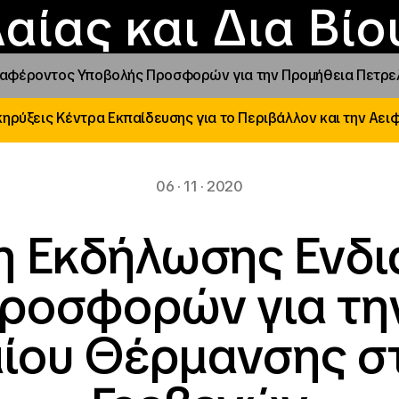
Επικοινωνία
Νέα
αραχώρηση αιγίδ
Φοιτητικές Εστίε
γράμματα και δρά
Το ΙΝΕΔΙΒΙΜ
αίας και Δια Βί
αφέροντος Υποβολής Προσφορών για την Προμήθεια Πετρελα
ηρύξεις Κέντρα Εκπαίδευσης για το Περιβάλλον και την Αει
06 · 11 · 2020
 Εκδήλωσης Ενδ
ροσφορών για τη
ίου Θέρμανσης στ