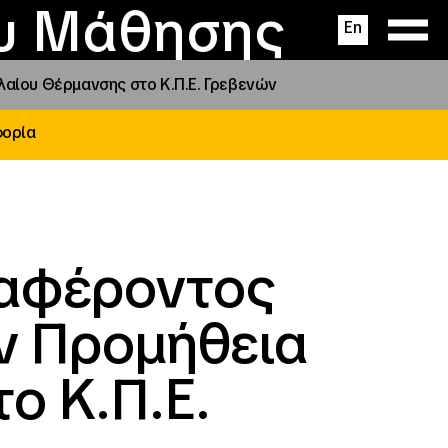
ας
ς
σεις
ου Μάθησης
En
ίου Θέρμανσης στο Κ.Π.Ε. Γρεβενών
φορία
ιαφέροντος
ν Προμήθεια
ο Κ.Π.Ε.