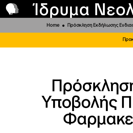
Π
Προ
Ίδρυμα Νεολ
Home
Πρόσκληση Εκδήλωσης Ενδιαφ
Προκ
Πρόσκληση
Υποβολής Π
Φαρμακευ