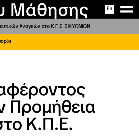
ας
ς
σεις
ου Μάθησης
En
υτικών Αναγκών στο Κ.Π.Ε. ΣΙΚΥΩΝΙΩΝ
φορία
ιαφέροντος
ν Προμήθεια
το Κ.Π.Ε.