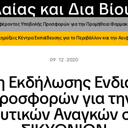
Επικοινωνία
Νέα
αραχώρηση αιγίδ
Φοιτητικές Εστίε
γράμματα και δρά
Το ΙΝΕΔΙΒΙΜ
αίας και Δια Βί
έροντος Υποβολής Προσφορών για την Προμήθεια Φαρμακε
ηρύξεις Κέντρα Εκπαίδευσης για το Περιβάλλον και την Αει
09 · 12 · 2020
 Εκδήλωσης Ενδ
ροσφορών για τη
τικών Αναγκών σ