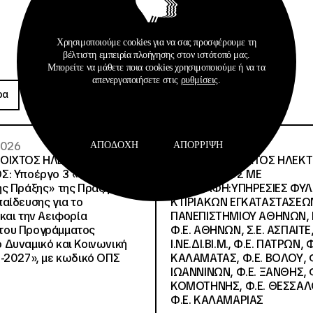
Χρησιμοποιούμε cookies για να σας προσφέρουμε τη
βέλτιστη εμπειρία πλοήγησης στον ιστότοπό μας.
Μπορείτε να μάθετε ποια cookies χρησιμοποιούμε ή να τα
Προκηρύξεις
απενεργοποιήσετε στις
ρυθμίσεις
.
ρα
Περισσότερα
 2026
26 · 05 · 2026
ΑΠΟΔΟΧΉ
ΑΠΌΡΡΙΨΗ
ΝΟΙΧΤΟΣ ΗΛΕΚΤΡΟΝΙΚΟΣ
ΔΙΕΘΝΗΣ ΑΝΟΙΧΤΟΣ ΗΛΕΚ
Σ: Υποέργο 3 «Υλικό
ΔΙΑΓΩΝΙΣΜΟΣ ΜΕ
ς Πράξης» της Πράξης
ΠΕΡΙΓΡΑΦΗ:ΥΠΗΡΕΣΙΕΣ ΦΥ
αίδευσης για το
ΚΤΙΡΙΑΚΩΝ ΕΓΚΑΤΑΣΤΑΣΕΩΝ
και την Αειφορία
ΠΑΝΕΠΙΣΤΗΜΙΟΥ ΑΘΗΝΩΝ, Ν.
, του Προγράμματος
Φ.Ε. ΑΘΗΝΩΝ, Σ.Ε. ΑΣΠΑΙΤΕ,
Δυναμικό και Κοινωνική
Ι.ΝΕ.ΔΙ.ΒΙ.Μ., Φ.Ε. ΠΑΤΡΩΝ, Φ
-2027», με κωδικό ΟΠΣ
ΚΑΛΑΜΑΤΑΣ, Φ.Ε. ΒΟΛΟΥ, Φ
ΙΩΑΝΝΙΝΩΝ, Φ.Ε. ΞΑΝΘΗΣ, Φ
ΚΟΜΟΤΗΝΗΣ, Φ.Ε. ΘΕΣΣΑΛ
Φ.Ε. ΚΑΛΑΜΑΡΙΑΣ