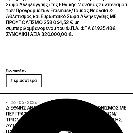
Σώμα Αλληλεγγύης) της Εθνικής Μονάδας Συντονισμού
των Προγραμμάτων Erasmus+/Τομέας Νεολαία &
Αθλητισμός και Ευρωπαϊκό Σώμα Αλληλεγγύης ΜΕ
ΠΡΟΫΠΟΛΓΙΣΜΟ:258.064,52 € μη
συμπεριλαμβανομένου του Φ.Π.Α. ΦΠΑ 61.935,48€
ΣΥΝΟΛΙΚΗ ΑΞΙΑ 320.000,00 €.
Προκηρύξεις
Περισσότερα
26 · 06 · 2026
ΔΙΕΘΝΗΣ ΑΝΟΙΧΤΟΣ ΗΛΕΚΤΡΟΝΙΚΟΣ ΔΙΑΓΩΝΙΣΜΟΣ ΜΕ
ΠΕΡΙΓΡΑΦΗ:ΥΠΗΡΕΣΙΕΣ ΣΤΕΓΑΣΗΣ ΤΩΝ ΦΟΙΤΗΤΩΝ/
ΤΡΙΩΝ ΤΩΝ ΠΑΝΕΠΙΣΤΗΜΙΑΚΩΝ ΙΔΡΥΜΑΤΩΝ KΡΗΤΗΣ,
ΔΥΤΙΚΗΣ ΜΑΚΕΔΟΝΙΑΣ, ΔΗΜΟΚΡΙΤΕΙΟΥ
ΠΑΝΕΠΙΣΤΗΜΙΟΥ ΘΡΑΚΗΣ, ΕΛΛΗΝΙΚΟΥ ΜΕΣΟΓΕΙΑΚΟΥ