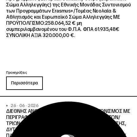
Σώμα Αλληλεγγύης) της Εθνικής Μονάδας Συντονισμού
των Προγραμμάτων Erasmus+/Τομέας Νεολαία &
Αθλητισμός και Ευρωπαϊκό Σώμα Αλληλεγγύης ΜΕ
ΠΡΟΫΠΟΛΓΙΣΜΟ:258.064,52 € μη
συμπεριλαμβανομένου του Φ.Π.Α. ΦΠΑ 61.935,48€
ΣΥΝΟΛΙΚΗ ΑΞΙΑ 320.000,00 €.
Προκηρύξεις
Περισσότερα
26 · 06 · 2026
ΔΙΕΘΝΗΣ ΑΝΟΙΧΤΟΣ ΗΛΕΚΤΡΟΝΙΚΟΣ ΔΙΑΓΩΝΙΣΜΟΣ ΜΕ
ΠΕΡΙΓΡΑΦΗ:ΥΠΗΡΕΣΙΕΣ ΣΤΕΓΑΣΗΣ ΤΩΝ ΦΟΙΤΗΤΩΝ/
ΤΡΙΩΝ ΤΩΝ ΠΑΝΕΠΙΣΤΗΜΙΑΚΩΝ ΙΔΡΥΜΑΤΩΝ KΡΗΤΗΣ,
ΔΥΤΙΚΗΣ ΜΑΚΕΔΟΝΙΑΣ, ΔΗΜΟΚΡΙΤΕΙΟΥ
ΠΑΝΕΠΙΣΤΗΜΙΟΥ ΘΡΑΚΗΣ, ΕΛΛΗΝΙΚΟΥ ΜΕΣΟΓΕΙΑΚΟΥ