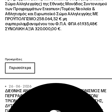
Σώμα Αλληλεγγύης) της Εθνικής Μονάδας Συντονισμού
των Προγραμμάτων Erasmus+/Τομέας Νεολαία &
Αθλητισμός και Ευρωπαϊκό Σώμα Αλληλεγγύης ΜΕ
ΠΡΟΫΠΟΛΓΙΣΜΟ:258.064,52 € μη
συμπεριλαμβανομένου του Φ.Π.Α. ΦΠΑ 61.935,48€
ΣΥΝΟΛΙΚΗ ΑΞΙΑ 320.000,00 €.
Προκηρύξεις
Περισσότερα
26 · 06 · 2026
ΔΙΕΘΝΗΣ ΑΝΟΙΧΤΟΣ ΗΛΕΚΤΡΟΝΙΚΟΣ ΔΙΑΓΩΝΙΣΜΟΣ ΜΕ
ΠΕΡΙΓΡΑΦΗ:ΥΠΗΡΕΣΙΕΣ ΣΤΕΓΑΣΗΣ ΤΩΝ ΦΟΙΤΗΤΩΝ/
ΤΡΙΩΝ ΤΩΝ ΠΑΝΕΠΙΣΤΗΜΙΑΚΩΝ ΙΔΡΥΜΑΤΩΝ KΡΗΤΗΣ,
ΔΥΤΙΚΗΣ ΜΑΚΕΔΟΝΙΑΣ, ΔΗΜΟΚΡΙΤΕΙΟΥ
ΠΑΝΕΠΙΣΤΗΜΙΟΥ ΘΡΑΚΗΣ, ΕΛΛΗΝΙΚΟΥ ΜΕΣΟΓΕΙΑΚΟΥ