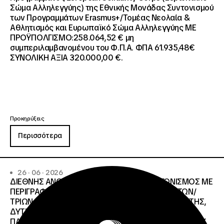
Σώμα Αλληλεγγύης) της Εθνικής Μονάδας Συντονισμού
των Προγραμμάτων Erasmus+/Τομέας Νεολαία &
Αθλητισμός και Ευρωπαϊκό Σώμα Αλληλεγγύης ΜΕ
ΠΡΟΫΠΟΛΓΙΣΜΟ:258.064,52 € μη
συμπεριλαμβανομένου του Φ.Π.Α. ΦΠΑ 61.935,48€
ΣΥΝΟΛΙΚΗ ΑΞΙΑ 320.000,00 €.
Προκηρύξεις
Περισσότερα
26 · 06 · 2026
ΔΙΕΘΝΗΣ ΑΝΟΙΧΤΟΣ ΗΛΕΚΤΡΟΝΙΚΟΣ ΔΙΑΓΩΝΙΣΜΟΣ ΜΕ
ΠΕΡΙΓΡΑΦΗ:ΥΠΗΡΕΣΙΕΣ ΣΤΕΓΑΣΗΣ ΤΩΝ ΦΟΙΤΗΤΩΝ/
ΤΡΙΩΝ ΤΩΝ ΠΑΝΕΠΙΣΤΗΜΙΑΚΩΝ ΙΔΡΥΜΑΤΩΝ KΡΗΤΗΣ,
ΔΥΤΙΚΗΣ ΜΑΚΕΔΟΝΙΑΣ, ΔΗΜΟΚΡΙΤΕΙΟΥ
ΠΑΝΕΠΙΣΤΗΜΙΟΥ ΘΡΑΚΗΣ, ΕΛΛΗΝΙΚΟΥ ΜΕΣΟΓΕΙΑΚΟΥ