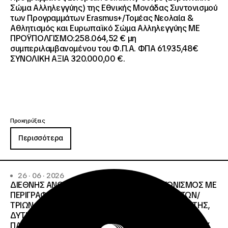
Σώμα Αλληλεγγύης) της Εθνικής Μονάδας Συντονισμού
των Προγραμμάτων Erasmus+/Τομέας Νεολαία &
Αθλητισμός και Ευρωπαϊκό Σώμα Αλληλεγγύης ΜΕ
ΠΡΟΫΠΟΛΓΙΣΜΟ:258.064,52 € μη
συμπεριλαμβανομένου του Φ.Π.Α. ΦΠΑ 61.935,48€
ΣΥΝΟΛΙΚΗ ΑΞΙΑ 320.000,00 €.
Προκηρύξεις
Περισσότερα
26 · 06 · 2026
ΔΙΕΘΝΗΣ ΑΝΟΙΧΤΟΣ ΗΛΕΚΤΡΟΝΙΚΟΣ ΔΙΑΓΩΝΙΣΜΟΣ ΜΕ
ΠΕΡΙΓΡΑΦΗ:ΥΠΗΡΕΣΙΕΣ ΣΤΕΓΑΣΗΣ ΤΩΝ ΦΟΙΤΗΤΩΝ/
ΤΡΙΩΝ ΤΩΝ ΠΑΝΕΠΙΣΤΗΜΙΑΚΩΝ ΙΔΡΥΜΑΤΩΝ KΡΗΤΗΣ,
ΔΥΤΙΚΗΣ ΜΑΚΕΔΟΝΙΑΣ, ΔΗΜΟΚΡΙΤΕΙΟΥ
ΠΑΝΕΠΙΣΤΗΜΙΟΥ ΘΡΑΚΗΣ, ΕΛΛΗΝΙΚΟΥ ΜΕΣΟΓΕΙΑΚΟΥ