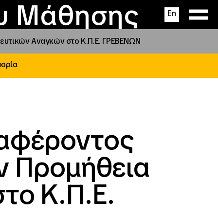
ας
ς
σεις
ου Μάθησης
En
υτικών Αναγκών στο Κ.Π.Ε. ΓΡΕΒΕΝΩΝ
φορία
ιαφέροντος
ν Προμήθεια
το Κ.Π.Ε.