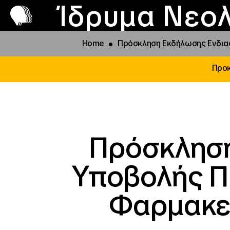
Π
Προ
Ίδρυμα Νεολ
Home
Πρόσκληση Εκδήλωσης Ενδια
Προκ
Πρόσκληση
Υποβολής Π
Φαρμακευ