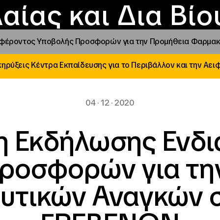
Επικοινωνία
Νέα
αραχώρηση αιγίδ
Φοιτητικές Εστίε
γράμματα και δρά
Το ΙΝΕΔΙΒΙΜ
αίας και Δια Βί
φέροντος Υποβολής Προσφορών για την Προμήθεια Φαρμακε
ηρύξεις Κέντρα Εκπαίδευσης για το Περιβάλλον και την Αει
04 · 12 · 2020
 Εκδήλωσης Ενδ
ροσφορών για τη
τικών Αναγκών σ