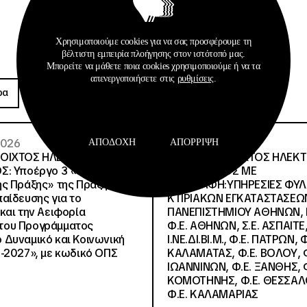
Χρησιμοποιούμε cookies για να σας προσφέρουμε τη
βέλτιστη εμπειρία πλοήγησης στον ιστότοπό μας.
Μπορείτε να μάθετε ποια cookies χρησιμοποιούμε ή να τα
Προκηρύξεις
απενεργοποιήσετε στις
ρυθμίσεις
.
ρα
Περισσότερα
 2026
26 · 05 · 2026
ΑΠΟΔΟΧΉ
ΑΠΌΡΡΙΨΗ
ΝΟΙΧΤΟΣ ΗΛΕΚΤΡΟΝΙΚΟΣ
ΔΙΕΘΝΗΣ ΑΝΟΙΧΤΟΣ ΗΛΕΚ
Σ: Υποέργο 3 «Υλικό
ΔΙΑΓΩΝΙΣΜΟΣ ΜΕ
ς Πράξης» της Πράξης
ΠΕΡΙΓΡΑΦΗ:ΥΠΗΡΕΣΙΕΣ ΦΥ
αίδευσης για το
ΚΤΙΡΙΑΚΩΝ ΕΓΚΑΤΑΣΤΑΣΕΩΝ
και την Αειφορία
ΠΑΝΕΠΙΣΤΗΜΙΟΥ ΑΘΗΝΩΝ, Ν.
, του Προγράμματος
Φ.Ε. ΑΘΗΝΩΝ, Σ.Ε. ΑΣΠΑΙΤΕ,
Δυναμικό και Κοινωνική
Ι.ΝΕ.ΔΙ.ΒΙ.Μ., Φ.Ε. ΠΑΤΡΩΝ, Φ
-2027», με κωδικό ΟΠΣ
ΚΑΛΑΜΑΤΑΣ, Φ.Ε. ΒΟΛΟΥ, Φ
ΙΩΑΝΝΙΝΩΝ, Φ.Ε. ΞΑΝΘΗΣ, Φ
ΚΟΜΟΤΗΝΗΣ, Φ.Ε. ΘΕΣΣΑΛ
Φ.Ε. ΚΑΛΑΜΑΡΙΑΣ