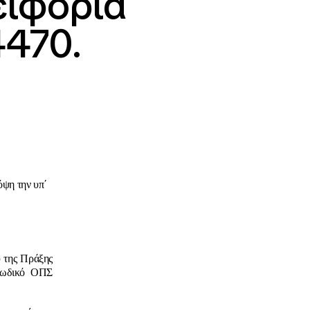
ειφορία
4470.
ψη την υπ΄
 της Πράξης
 κωδικό ΟΠΣ