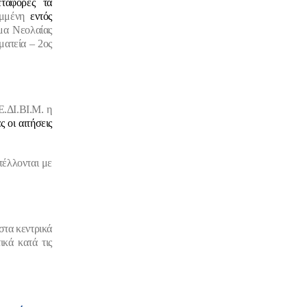
ταφορές τα
μμένη
εντός
μα Νεολαίας
ματεία – 2ος
Ε.ΔΙ.ΒΙ.Μ. η
 οι αιτήσεις
τέλλονται με
στα κεντρικά
ικά κ
ατά τις