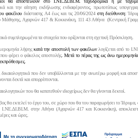
ιοι θα αποστείλουν στο Ι.ΝΕ.ΔΙ.ΒΙ.Μ.
ταχυδρομικά ή με ταχυμε
ικά και
τ
ην αίτηση εκδήλωσης ενδιαφέροντος,
πρωτοτύπως
υπογεγρα
νου φακέλου
διάστασης Α4
έως και τις 20/06/2024
στη διεύθυνση
:
Ίδρυ
ου Μάθησης, Αχαρνών 417 & Κοκκινάκη, 111 43 Αθήνα
(Κεντρική Γραμ
ικά συμπληρωμένα τα στοιχεία που ορίζονται στη σχετική Πρόσκληση.
ημερομηνία λήψης
κατά την αποστολή των φακέλων
λογίζεται από το Ι.Ν
που φέρει ο φάκελος αποστολής
. Μετά το πέρας της ως άνω ημερομηνίας
εκπρόθεσμες.
ι δικαιολογητικά που δεν υποβάλλονται με την ανωτέρω μορφή και αποσ
ίνονται δεκτά και απορρίπτονται.
αιολογητικών που θα κατατεθούν ιδιοχείρως δεν θα γίνονται δεκτοί.
ος θα εκτελεί το έργο του, σε χώρο που θα του παραχωρήσει το Ίδρυμα, 
υ Ι.ΝΕ.ΔΙ.ΒΙ.Μ.
στην Αθήνα (Αχαρνών 417 και Κοκκινάκη
),
αποκλειστ
μέρες και ώρες.