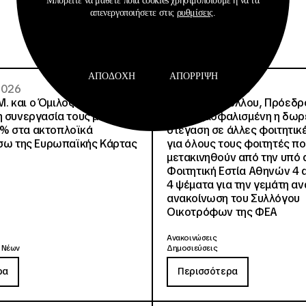
Μπορείτε να μάθετε ποια cookies χρησιμοποιούμε ή να τα
απενεργοποιήσετε στις
ρυθμίσεις
.
ΑΠΟΔΟΧΉ
ΑΠΌΡΡΙΨΗ
 2026
02 · 08 · 2026
.Μ. και o Όμιλος Attica
Άννα Ροκοφύλλου, Πρόεδρο
η συνεργασία τους με
Είναι εξασφαλισμένη η δω
% στα ακτοπλοϊκά
στέγαση σε άλλες φοιτητικέ
έσω της Ευρωπαϊκής Κάρτας
για όλους τους φοιτητές π
μετακινηθούν από την υπό 
Φοιτητική Εστία Αθηνών 4 
4 ψέματα για την γεμάτη αν
ανακοίνωση του Συλλόγου
Οικοτρόφων της ΦΕΑ
Ανακοινώσεις
 Νέων
Δημοσιεύσεις
ρα
Περισσότερα