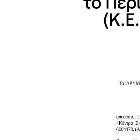
το Περ
(Κ.Ε
Το IΔΡΥΜΑ
απευθύνει 
«Κέντρα Εκ
6004470. (Α