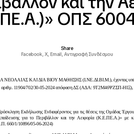
ιβάλλον και την Α
.ΠΕ.Α.)» ΟΠΣ 600
Share
Facebook,
X,
Email,
Αντιγραφή Συνδέσμου
 ΝΕΟΛΑΙΑΣ ΚΑΙ ΔΙΑ ΒΙΟΥ ΜΑΘΗΣΗΣ (Ι.ΝΕ.ΔΙ.ΒΙ.Μ.), έχοντας υπό
αριθμ.
11904/702/30-05-2024 απόφαση ΔΣ (ΑΔΑ:
9Τ2Μ46ΨΖΣΠ-ΗΙΞ
),
Πρόσκληση Εκδήλωσης Ενδιαφέροντος για τις θέσεις της Ομάδας Έργου
παίδευσης για το Περιβάλλον και την Αειφορία (Κ.Ε.ΠΕ.Α.)» με
.Π. 660/1/10896/05-06-2024)