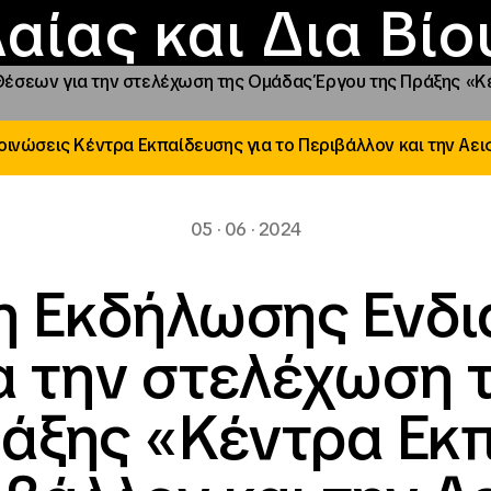
Επικοινωνία
Νέα
αραχώρηση αιγίδ
Φοιτητικές Εστίε
γράμματα και δρά
Το ΙΝΕΔΙΒΙΜ
αίας και Δια Βί
σεων για την στελέχωση της Ομάδας Έργου της Πράξης «Κέν
ινώσεις Κέντρα Εκπαίδευσης για το Περιβάλλον και την Αε
05 · 06 · 2024
 Εκδήλωσης Ενδ
α την στελέχωση 
ράξης «Κέντρα Εκπ