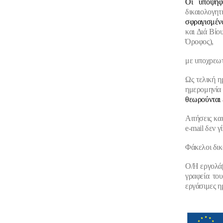
Οι υποψήφ
δικαιολογητ
σφραγισμέ
και Διά Βί
Όροφος),
με υποχρεωτ
Ως τελική 
ημερομηνία 
θεωρούνται 
Αιτήσεις κα
e-mail δεν γ
Φάκελοι δικ
Ο/Η εργολάβ
γραφεία το
εργάσιμες η