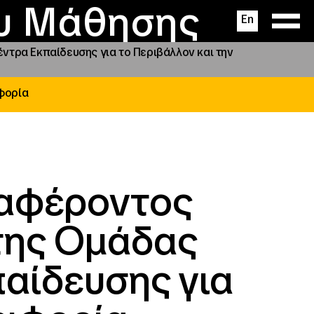
ας
ς
σεις
ου Μάθησης
En
τρα Εκπαίδευσης για το Περιβάλλον και την
ιφορία
ιαφέροντος
της Ομάδας
αίδευσης για