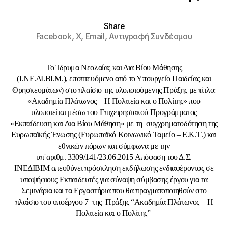
Share
Facebook,
X,
Email,
Αντιγραφή Συνδέσμου
Το Ίδρυμα Νεολαίας και Δια Βίου Μάθησης
(Ι.ΝΕ.ΔΙ.ΒΙ.Μ.), εποπτευόμενο από το Υπουργείο Παιδείας και
Θρησκευμάτων) στο πλαίσιο της υλοποιούμενης Πράξης με τίτλο:
«Ακαδημία Πλάτωνος – Η Πολιτεία και ο Πολίτης» που
υλοποιείται μέσω του Επιχειρησιακού Προγράμματος
«Εκπαίδευση και Δια Βίου Μάθηση» με τη συγχρηματοδότηση της
Ευρωπαϊκής Ένωσης (Ευρωπαϊκό Κοινωνικό Ταμείο – Ε.Κ.Τ.) και
εθνικών πόρων και σύμφωνα με την
υπ΄αριθμ. 3309/141/23.06.2015 Απόφαση του Δ.Σ.
ΙΝΕΔΙΒΙΜ απευθύνει πρόσκληση εκδήλωσης ενδιαφέροντος σε
υποψήφιους Εκπαιδευτές για σύναψη σύμβασης έργου για τα
Σεμινάρια και τα Εργαστήρια που θα πραγματοποιηθούν στο
πλαίσιο του υποέργου 7 της Πράξης “Ακαδημία Πλάτωνος – Η
Πολιτεία και ο Πολίτης”