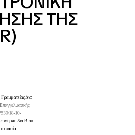
ΕΚΤΡΟΝΙΚΗ
ΗΣΗΣ ΤΗΣ
R)
 Γραμματείας Δια
 Επαγγελματικής
7530/18-10-
υση και δια Βίου
το οποίο