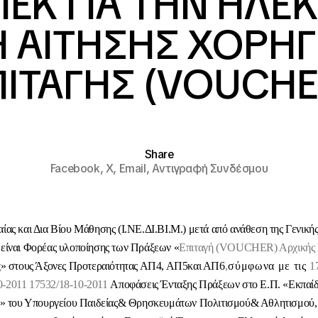
 ΙΕΚ ΓΙΑ ΤΗΝ ΗΛ
 ΑΙΤΗΣΗΣ ΧΟΡΗΓ
ΠΙΤΑΓΗΣ (VOUCHE
Share
Facebook,
X,
Email,
Αντιγραφή Συνδέσμου
ίας και Δια Βίου Μάθησης (Ι.ΝΕ.ΔΙ.ΒΙ.Μ.) μετά από ανάθεση της Γενικής
είναι Φορέας υλοποίησης των Πράξεων «
Επιταγή (
VOUCHER
) Αρχικής
ς
» στους Άξονες Προτεραιότητας ΑΠ4, ΑΠ5και ΑΠ6
,
σύμφωνα με τις
1
0-2011
17532/18-10-2011
Αποφάσεις Ένταξης Πράξεων στο Ε.Π. «Εκπαίδε
 του Υπουργείου Παιδείας& Θρησκευμάτων Πολιτισμού& Αθλητισμού, 