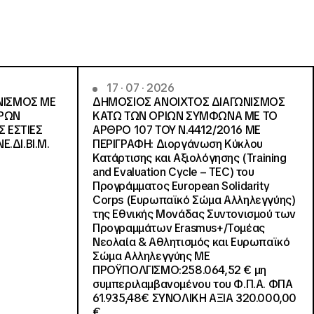
17 · 07 · 2026
ΝΙΣΜΟΣ ΜΕ
ΔΗΜΟΣΙΟΣ ΑΝΟΙΧΤΟΣ ΔΙΑΓΩΝΙΣΜΟΣ
ΓΡΩΝ
ΚΑΤΩ ΤΩΝ ΟΡΙΩΝ ΣΥΜΦΩΝΑ ΜΕ ΤΟ
Σ ΕΣΤΙΕΣ
ΑΡΘΡΟ 107 ΤΟΥ Ν.4412/2016 ΜΕ
Ε.ΔΙ.ΒΙ.Μ.
ΠΕΡΙΓΡΑΦΗ: Διοργάνωση Κύκλου
Κατάρτισης και Αξιολόγησης (Training
and Evaluation Cycle – TEC) του
Προγράμματος European Solidarity
Corps (Ευρωπαϊκό Σώμα Αλληλεγγύης)
της Εθνικής Μονάδας Συντονισμού των
Προγραμμάτων Erasmus+/Τομέας
Νεολαία & Αθλητισμός και Ευρωπαϊκό
Σώμα Αλληλεγγύης ΜΕ
ΠΡΟΫΠΟΛΓΙΣΜΟ:258.064,52 € μη
συμπεριλαμβανομένου του Φ.Π.Α. ΦΠΑ
61.935,48€ ΣΥΝΟΛΙΚΗ ΑΞΙΑ 320.000,00
€.