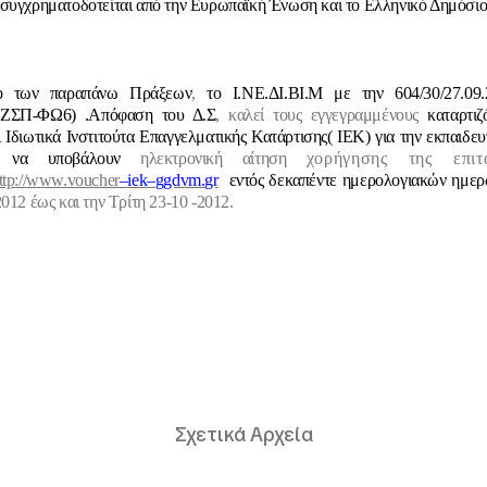
συγχρηματοδοτείται από την Ευρωπαϊκή Ένωση και το Ελληνικό Δημόσι
ιο των παραπάνω Πράξεων
,
το Ι.ΝΕ.ΔΙ.ΒΙ.Μ με την 604/30/27.0
ΖΣΠ-ΦΩ6) .Απόφαση του Δ.Σ
, καλεί τους εγγεγραμμένους
καταρτιζ
 Ιδιωτικά Ινστιτούτα Επαγγελματικής Κατάρτισης( ΙΕΚ) για την εκπαιδευ
, να υποβάλουν
ηλεκτρονική αίτηση
χορήγησης της επι
ttp
://
www
.
voucher
–
iek
–
ggdvm
.
gr
εντός δεκαπέντε ημερολογιακών ημε
012 έως και την Τρίτη 23-10 -2012.
Σχετικά Αρχεία