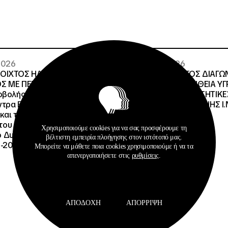
 2026
29 · 07 · 2026
ΝΟΙΧΤΟΣ ΗΛΕΚΤΡΟΝΙΚΟΣ
ΔΙΕΘΝΗΣ ΑΝΟΙΧΤΟΣ ΔΙΑΓΩ
Σ ΜΕ ΠΕΡΙΓΡΑΦΗ:Υποέργο
ΠΕΡΙΓΡΑΦΗ:ΠΡΟΜΗΘΕΙΑ Υ
οβολής της Πράξης» της
ΚΑΥΣΙΜΩΝ ΣΤΙΣ ΦΟΙΤΗΤΙΚΕ
τρα Εκπαίδευσης για το
ΔΙΑΧΕΙΡΙΣΤΙΚΗΣ ΕΥΘΥΝΗΣ Ι.Ν
και την Αειφορία
, του Προγράμματος
Χρησιμοποιούμε cookies για να σας προσφέρουμε τη
Δυναμικό και Κοινωνική
βέλτιστη εμπειρία πλοήγησης στον ιστότοπό μας.
-2027», με κωδικό ΟΠΣ
Μπορείτε να μάθετε ποια cookies χρησιμοποιούμε ή να τα
απενεργοποιήσετε στις
ρυθμίσεις
.
ΑΠΟΔΟΧΉ
ΑΠΌΡΡΙΨΗ