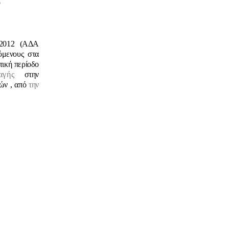
ο
9.2012 (ΑΔΑ
όμενους στα
τική περίοδο
ταγής
στην
ρών , από
την