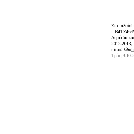
Στο πλαίσ
:
B
4
TZ
46Ψ
Δημόσια και
2012-2013
ιστοσελίδα
h
Τρίτη 9-10-2