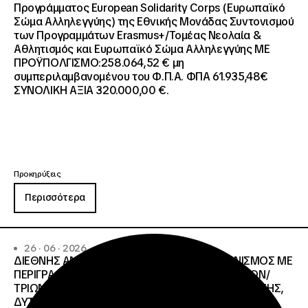
Προγράμματος European Solidarity Corps (Ευρωπαϊκό
Σώμα Αλληλεγγύης) της Εθνικής Μονάδας Συντονισμού
των Προγραμμάτων Erasmus+/Τομέας Νεολαία &
Αθλητισμός και Ευρωπαϊκό Σώμα Αλληλεγγύης ΜΕ
ΠΡΟΫΠΟΛΓΙΣΜΟ:258.064,52 € μη
συμπεριλαμβανομένου του Φ.Π.Α. ΦΠΑ 61.935,48€
ΣΥΝΟΛΙΚΗ ΑΞΙΑ 320.000,00 €.
Προκηρύξεις
Περισσότερα
26 · 06 · 2026
ΔΙΕΘΝΗΣ ΑΝΟΙΧΤΟΣ ΗΛΕΚΤΡΟΝΙΚΟΣ ΔΙΑΓΩΝΙΣΜΟΣ ΜΕ
ΠΕΡΙΓΡΑΦΗ:ΥΠΗΡΕΣΙΕΣ ΣΤΕΓΑΣΗΣ ΤΩΝ ΦΟΙΤΗΤΩΝ/
ΤΡΙΩΝ ΤΩΝ ΠΑΝΕΠΙΣΤΗΜΙΑΚΩΝ ΙΔΡΥΜΑΤΩΝ KΡΗΤΗΣ,
ΔΥΤΙΚΗΣ ΜΑΚΕΔΟΝΙΑΣ, ΔΗΜΟΚΡΙΤΕΙΟΥ