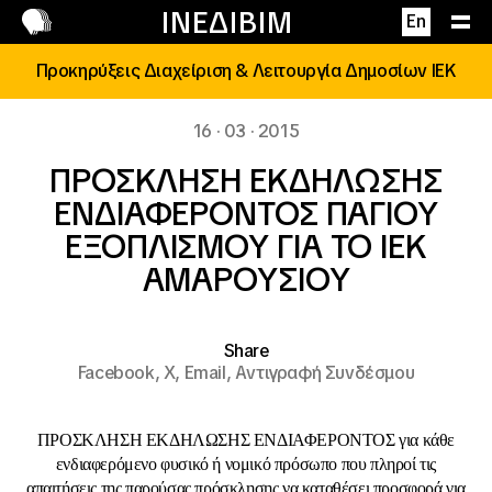
Επικοινωνία
ΙΝΕΔΙΒΙΜ
En
Προκηρύξεις Διαχείριση & Λειτουργία Δημοσίων ΙΕΚ
16 · 03 · 2015
ΠΡΟΣΚΛΗΣΗ ΕΚΔΗΛΩΣΗΣ
ΕΝΔΙΑΦΕΡΟΝΤΟΣ ΠΑΓΙΟΥ
ΕΞΟΠΛΙΣΜΟΥ ΓΙΑ ΤΟ ΙΕΚ
ΑΜΑΡΟΥΣΙΟΥ
Share
Facebook,
X,
Email,
Αντιγραφή Συνδέσμου
ΠΡΟΣΚΛΗΣΗ ΕΚΔΗΛΩΣΗΣ ΕΝΔΙΑΦΕΡΟΝΤΟΣ για κάθε
ενδιαφερόμενο φυσικό ή νομικό πρόσωπο που πληροί τις
απαιτήσεις της παρούσας πρόσκλησης να καταθέσει προσφορά για