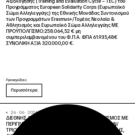
Αξιολόγησης (Training and Evaluation Cycle – TEC) του
Προγράμματος European Solidarity Corps (Ευρωπαϊκό
Σώμα Αλληλεγγύης) της Εθνικής Μονάδας Συντονισμού
των Προγραμμάτων Erasmus+/Τομέας Νεολαία &
Αθλητισμός και Ευρωπαϊκό Σώμα Αλληλεγγύης ΜΕ
ΠΡΟΫΠΟΛΓΙΣΜΟ:258.064,52 € μη
συμπεριλαμβανομένου του Φ.Π.Α. ΦΠΑ 61.935,48€
ΣΥΝΟΛΙΚΗ ΑΞΙΑ 320.000,00 €.
Προκηρύξεις
Περισσότερα
26 · 06 · 2026
ΔΙΕΘΝΗΣ ΑΝΟΙΧΤΟΣ ΗΛΕΚΤΡΟΝΙΚΟΣ ΔΙΑΓΩΝΙΣΜΟΣ ΜΕ
ΠΕΡΙΓΡΑΦΗ:ΥΠΗΡΕΣΙΕΣ ΣΤΕΓΑΣΗΣ ΤΩΝ ΦΟΙΤΗΤΩΝ/
ΤΡΙΩΝ ΤΩΝ ΠΑΝΕΠΙΣΤΗΜΙΑΚΩΝ ΙΔΡΥΜΑΤΩΝ KΡΗΤΗΣ,