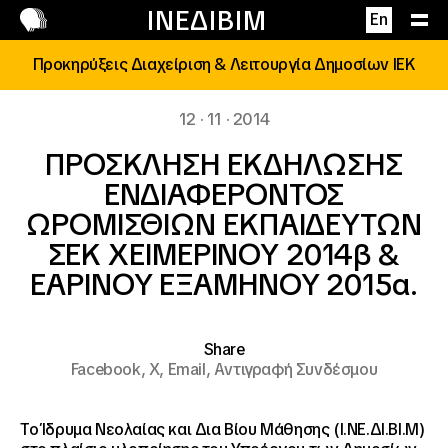
Επικοινωνία
ΙΝΕΔΙΒΙΜ
En
Προκηρύξεις Διαχείριση & Λειτουργία Δημοσίων ΙΕΚ
12 · 11 · 2014
ΠΡΟΣΚΛΗΣΗ ΕΚΔΗΛΩΣΗΣ
ΕΝΔΙΑΦΕΡΟΝΤΟΣ
ΩΡΟΜΙΣΘΙΩΝ ΕΚΠΑΙΔΕΥΤΩΝ
ΣΕΚ ΧΕΙΜΕΡΙΝΟΥ 2014β &
ΕΑΡΙΝΟΥ ΕΞΑΜΗΝΟΥ 2015α.
Share
Facebook,
X,
Email,
Αντιγραφή Συνδέσμου
Το Ίδρυμα Νεολαίας και Δια Βίου Μάθησης (Ι.ΝΕ.ΔΙ.ΒΙ.Μ)