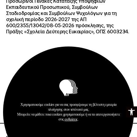
Προσωρινοί Πίνακες Κατάταξης Υποψηφίων
Εκπαιδευτικού Προσωπικού, Συμβούλων
Σταδιοδρομίας και Συμβούλων Ψυχολόγων για τη
σχολική περίοδο 2026-2027 της ΑΠ
600/2355/13042/08-05-2026 πρόσκλησης, της
Πράξης «Σχολεία Δεύτερης Ευκαιρίας», ΟΠΣ 6003234.
Ανακοινώσεις
Σχολεία Δεύτερης Ευκαιρίας
Χρησιμοποιούμε cookies για να σας προσφέρουμε τη βέλτιστη εμπειρία
Ανοίξτε τη γ
Περισσότερα
πλοήγησης στον ιστότοπό μας.
Μπορείτε να μάθετε ποια cookies χρησιμοποιούμε ή να τα απενεργοποιήσετε
στις
ρυθμίσεις
.
20 · 07 · 2026