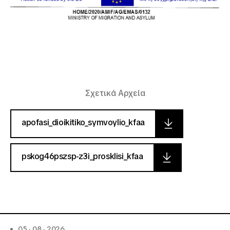
Σχετικά Αρχεία
apofasi_dioikitiko_symvoylio_kfaa
pskog46pszsp-z3i_prosklisi_kfaa
05 · 08 · 2026