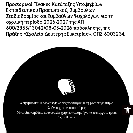
Προσωρινοί Πίνακες Κατάταξης Υποψηφίων
Εκπαιδευτικού Προσωπικού, Συμβούλων
Σταδιοδρομίας και Συμβούλων Ψυχολόγων για τη
σχολική περίοδο 2026-2027 της ΑΠ
600/2355/13042/08-05-2026 πρόσκλησης, της
Πράξης «Σχολεία Δεύτερης Ευκαιρίας», ΟΠΣ 6003234.
Ανακοινώσεις
Σχολεία Δεύτερης Ευκαιρίας
Χρησιμοποιούμε cookies για να σας προσφέρουμε τη βέλτιστη εμπειρία
Ανοίξτε τη γ
πλοήγησης στον ιστότοπό μας.
Περισσότερα
Μπορείτε να μάθετε ποια cookies χρησιμοποιούμε ή να τα απενεργοποιήσετε
στις
ρυθμίσεις
.
20 · 07 · 2026