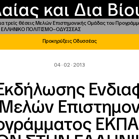
Επικοινωνία
Νέα
αραχώρηση αιγίδ
Φοιτητικές Εστίε
γράμματα και δρά
Το ΙΝΕΔΙΒΙΜ
αίας και Δια Βί
ια τρείς θέσεις Μελών Επιστημονικής Ομάδας του Προγρ
ΟΝ ΕΛΛΗΝΙΚΟ ΠΟΛΙΤΙΣΜΟ–ΟΔΥΣΣΕΑΣ
Προκηρύξεις Οδυσσέας
04 · 02 · 2013
Εκδήλωσης Ενδιαφ
ς Μελών Επιστημο
ογράμματος ΕΚΠ