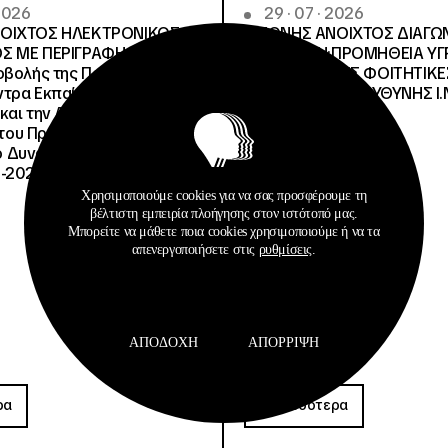
 2026
29 · 07 · 2026
ΝΟΙΧΤΟΣ ΗΛΕΚΤΡΟΝΙΚΟΣ
ΔΙΕΘΝΗΣ ΑΝΟΙΧΤΟΣ ΔΙΑΓΩ
Σ ΜΕ ΠΕΡΙΓΡΑΦΗ:Υποέργο
ΠΕΡΙΓΡΑΦΗ:ΠΡΟΜΗΘΕΙΑ Υ
οβολής της Πράξης» της
ΚΑΥΣΙΜΩΝ ΣΤΙΣ ΦΟΙΤΗΤΙΚΕ
τρα Εκπαίδευσης για το
ΔΙΑΧΕΙΡΙΣΤΙΚΗΣ ΕΥΘΥΝΗΣ Ι.Ν
και την Αειφορία
, του Προγράμματος
Δυναμικό και Κοινωνική
-2027», με κωδικό ΟΠΣ
Χρησιμοποιούμε cookies για να σας προσφέρουμε τη
βέλτιστη εμπειρία πλοήγησης στον ιστότοπό μας.
Μπορείτε να μάθετε ποια cookies χρησιμοποιούμε ή να τα
απενεργοποιήσετε στις
ρυθμίσεις
.
ΑΠΟΔΟΧΉ
ΑΠΌΡΡΙΨΗ
Προκηρύξεις
ρα
Περισσότερα