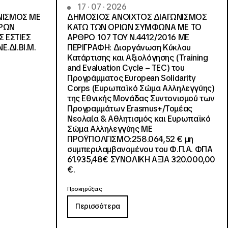
17 · 07 · 2026
ΝΙΣΜΟΣ ΜΕ
ΔΗΜΟΣΙΟΣ ΑΝΟΙΧΤΟΣ ΔΙΑΓΩΝΙΣΜΟΣ
ΓΡΩΝ
ΚΑΤΩ ΤΩΝ ΟΡΙΩΝ ΣΥΜΦΩΝΑ ΜΕ ΤΟ
Σ ΕΣΤΙΕΣ
ΑΡΘΡΟ 107 ΤΟΥ Ν.4412/2016 ΜΕ
Ε.ΔΙ.ΒΙ.Μ.
ΠΕΡΙΓΡΑΦΗ: Διοργάνωση Κύκλου
Κατάρτισης και Αξιολόγησης (Training
and Evaluation Cycle – TEC) του
Προγράμματος European Solidarity
Corps (Ευρωπαϊκό Σώμα Αλληλεγγύης)
της Εθνικής Μονάδας Συντονισμού των
Προγραμμάτων Erasmus+/Τομέας
Νεολαία & Αθλητισμός και Ευρωπαϊκό
Σώμα Αλληλεγγύης ΜΕ
ΠΡΟΫΠΟΛΓΙΣΜΟ:258.064,52 € μη
συμπεριλαμβανομένου του Φ.Π.Α. ΦΠΑ
61.935,48€ ΣΥΝΟΛΙΚΗ ΑΞΙΑ 320.000,00
€.
Προκηρύξεις
Περισσότερα