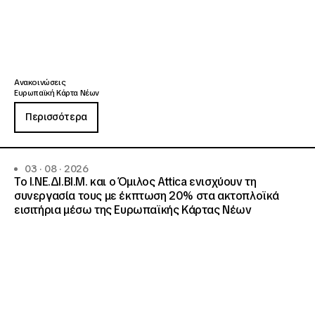
Ανακοινώσεις
Ευρωπαϊκή Κάρτα Νέων
Περισσότερα
03 · 08 · 2026
Το Ι.ΝΕ.ΔΙ.ΒΙ.Μ. και o Όμιλος Attica ενισχύουν τη
συνεργασία τους με έκπτωση 20% στα ακτοπλοϊκά
εισιτήρια μέσω της Ευρωπαϊκής Κάρτας Νέων