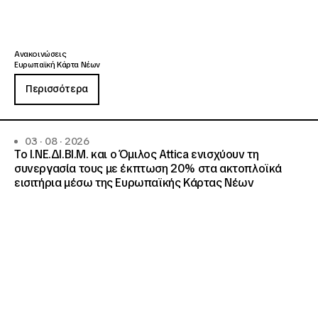
Ανακοινώσεις
Ευρωπαϊκή Κάρτα Νέων
Περισσότερα
03 · 08 · 2026
Το Ι.ΝΕ.ΔΙ.ΒΙ.Μ. και o Όμιλος Attica ενισχύουν τη
συνεργασία τους με έκπτωση 20% στα ακτοπλοϊκά
εισιτήρια μέσω της Ευρωπαϊκής Κάρτας Νέων