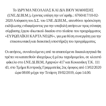
Το IΔΡΥΜΑ ΝΕΟΛΑΙΑΣ ΚΑΙ ΔΙΑ ΒΙΟΥ ΜΑΘΗΣΗΣ
(Ι.ΝΕ.ΔΙ.ΒΙ.Μ.), έχοντας υπόψη την υπ΄αριθμ.: 6760/417/10-02-
2020 Απόφαση του Δ.Σ. του Ι.ΝΕ.ΔΙ.ΒΙ.Μ., απευθύνει πρόσκληση
εκδήλωσης ενδιαφέροντος για την υποβολή αιτήσεων προς σύναψη
σύμβασης έργου ιδιωτικού δικαίου στο πλαίσιο του προγράμματος
«ΕΥΡΩΠΑΪΚΗ ΚΑΡΤΑ ΝΕΩΝ», για μια θέση συνεργάτη για την
επικοινωνιακή και διοικιτική υποστήριξη του προγράμματος.
Οι αιτήσεις, συνοδευόμενες από τα απαιτούμενα δικαιολογητικά θα
πρέπει να κατατεθούν ιδιοχείρως ή μέσω ταχυδρομείου, σε κλειστό
φάκελο στο Ι.ΝΕ.ΔΙ.ΒΙ.Μ, Αχαρνών
417 και Κοκκινάκη T.K. 111
43, στο Τμήμα Κεντρικής Γραμματείας 2ος όροφος από 13/02/2020
ώρα 08:00 μέχρι την Τετάρτη
19/02/2019, ώρα 14.00.