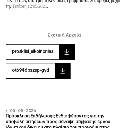
T.K. 111 43, στο Τμήμα Κεντρικής Γραμματείας 2ος όροφος μέχρι
την
Τετάρτη 12/05/2021
.
Σχετικά Αρχεία
prosklisi_eikoinonias
ot6946pszsp-gyd
05 · 08 · 2026
Πρόσκληση Εκδήλωσης Ενδιαφέροντος για την
υποβολή αιτήσεων προς σύναψη σύμβασης έργου
ιδιωτικού δικαίου στο πλαίσιο του προγράμματος