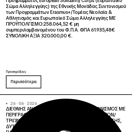
Προγράμματος European Solidarity Corps (Ευρωπαϊκό
Σώμα Αλληλεγγύης) της Εθνικής Μονάδας Συντονισμού
των Προγραμμάτων Erasmus+/Τομέας Νεολαία &
Αθλητισμός και Ευρωπαϊκό Σώμα Αλληλεγγύης ΜΕ
ΠΡΟΫΠΟΛΓΙΣΜΟ:258.064,52 € μη
συμπεριλαμβανομένου του Φ.Π.Α. ΦΠΑ 61.935,48€
ΣΥΝΟΛΙΚΗ ΑΞΙΑ 320.000,00 €.
Προκηρύξεις
Περισσότερα
26 · 06 · 2026
ΔΙΕΘΝΗΣ ΑΝΟΙΧΤΟΣ ΗΛΕΚΤΡΟΝΙΚΟΣ ΔΙΑΓΩΝΙΣΜΟΣ ΜΕ
ΠΕΡΙΓΡΑΦΗ:ΥΠΗΡΕΣΙΕΣ ΣΤΕΓΑΣΗΣ ΤΩΝ ΦΟΙΤΗΤΩΝ/
ΤΡΙΩΝ ΤΩΝ ΠΑΝΕΠΙΣΤΗΜΙΑΚΩΝ ΙΔΡΥΜΑΤΩΝ KΡΗΤΗΣ,
ΔΥΤΙΚΗΣ ΜΑΚΕΔΟΝΙΑΣ, ΔΗΜΟΚΡΙΤΕΙΟΥ