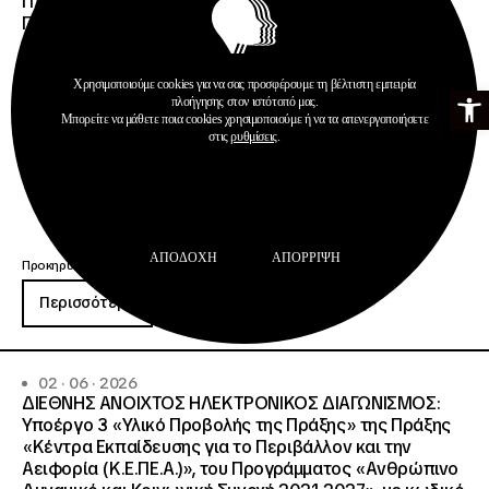
ΠΑΝΕΠΙΣΤΗΜΙΟΥ ΘΡΑΚΗΣ, ΕΛΛΗΝΙΚΟΥ ΜΕΣΟΓΕΙΑΚΟΥ
ΠΑΝΕΠΙΣΤΗΜΙΟΥ, ΠΑΤΡΩΝ
Χρησιμοποιούμε cookies για να σας προσφέρουμε τη βέλτιστη εμπειρία
Ανοίξτε τη γ
πλοήγησης στον ιστότοπό μας.
Μπορείτε να μάθετε ποια cookies χρησιμοποιούμε ή να τα απενεργοποιήσετε
στις
ρυθμίσεις
.
ΑΠΟΔΟΧΉ
ΑΠΌΡΡΙΨΗ
Προκηρύξεις
Περισσότερα
02 · 06 · 2026
ΔΙΕΘΝΗΣ ΑΝΟΙΧΤΟΣ ΗΛΕΚΤΡΟΝΙΚΟΣ ΔΙΑΓΩΝΙΣΜΟΣ:
Υποέργο 3 «Υλικό Προβολής της Πράξης» της Πράξης
«Κέντρα Εκπαίδευσης για το Περιβάλλον και την
Αειφορία (Κ.Ε.ΠΕ.Α.)», του Προγράμματος «Ανθρώπινο