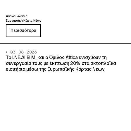
Ανακοινώσεις
Ευρωπαϊκή Κάρτα Νέων
Περισσότερα
03 · 08 · 2026
Το Ι.ΝΕ.ΔΙ.ΒΙ.Μ. και o Όμιλος Attica ενισχύουν τη
συνεργασία τους με έκπτωση 20% στα ακτοπλοϊκά
εισιτήρια μέσω της Ευρωπαϊκής Κάρτας Νέων