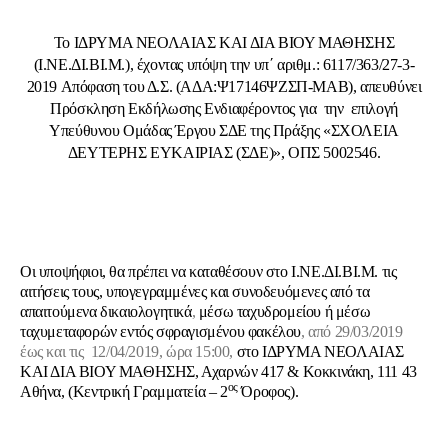
Το IΔΡΥΜΑ ΝΕΟΛΑΙΑΣ ΚΑΙ ΔΙΑ ΒΙΟΥ ΜΑΘΗΣΗΣ
(Ι.ΝΕ.ΔΙ.ΒΙ.Μ.), έχοντας υπόψη την υπ΄ αριθμ.: 6117/363/27-3-
2019 Aπόφαση του Δ.Σ. (ΑΔΑ:Ψ17146ΨΖΣΠ-ΜΑΒ), απευθύνει
Πρόσκληση Εκδήλωσης Ενδιαφέροντος για την επιλογή
Υπεύθυνου Ομάδας Έργου ΣΔΕ της Πράξης «ΣΧΟΛΕΙΑ
ΔΕΥΤΕΡΗΣ ΕΥΚΑΙΡΙΑΣ (ΣΔΕ)», ΟΠΣ 5002546.
Οι υποψήφιοι, θα πρέπει να καταθέσουν στο Ι.ΝΕ.ΔΙ.ΒΙ.Μ. τις
αιτήσεις τους,
υπογεγραμμένες
και
συνοδευόμενες από τα
απαιτούμενα δικαιολογητικά
,
μέσω ταχυδρομείου ή μέσω
ταχυμεταφορών εντός σφραγισμένου φακέλου
, από 29/03/2019
έως και τις 12/04/2019, ώρα 15:00,
στο ΙΔΡΥΜΑ ΝΕΟΛΑΙΑΣ
ΚΑΙ ΔΙΑ ΒΙΟΥ ΜΑΘΗΣΗΣ, Αχαρνών 417 & Κοκκινάκη, 111 43
ος
Αθήνα, (Κεντρική Γραμματεία – 2
Όροφος).