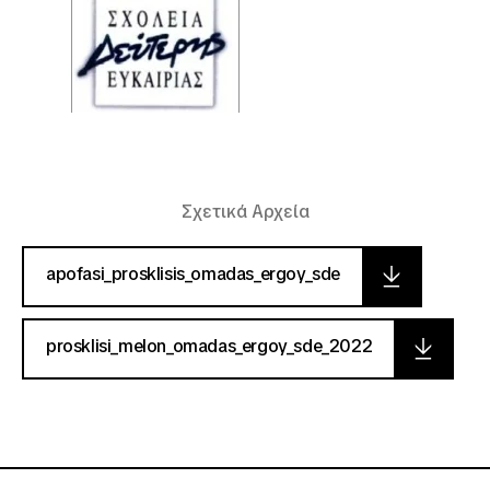
Σχετικά Αρχεία
apofasi_prosklisis_omadas_ergoy_sde
prosklisi_melon_omadas_ergoy_sde_2022