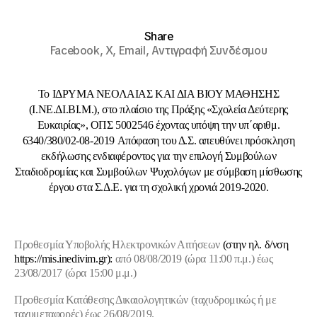
Share
Facebook,
X,
Email,
Αντιγραφή Συνδέσμου
Το IΔΡΥΜΑ ΝΕΟΛΑΙΑΣ ΚΑΙ ΔΙΑ ΒΙΟΥ ΜΑΘΗΣΗΣ
(Ι.ΝΕ.ΔΙ.ΒΙ.Μ.), στο πλαίσιο της Πράξης «Σχολεία Δεύτερης
Ευκαιρίας», ΟΠΣ 5002546 έχοντας υπόψη την υπ΄αριθμ.
6340/380/02-08-2019 Aπόφαση του Δ.Σ. απευθύνει
πρόσκληση
εκδήλωσης ενδιαφέροντος για την επιλογή Συμβούλων
Σταδιοδρομίας και Συμβούλων Ψυχολόγων με σύμβαση μίσθωσης
έργου στα Σ.Δ.Ε. για τη σχολική χρονιά 2019-2020.
Προθεσμία Υποβολής Ηλεκτρονικών Αιτήσεων
(στην ηλ. δ/νση
https://mis.inedivim.gr):
από
08/08/2019
(ώρα 11:00 π.μ.) έως
23/08/2017 (ώρα 15:00 μ.μ.)
Προθεσμία Κατάθεσης Δικαιολογητικών (ταχυδρομικώς ή με
ταχυμεταφορές) έως 26/08/2019.