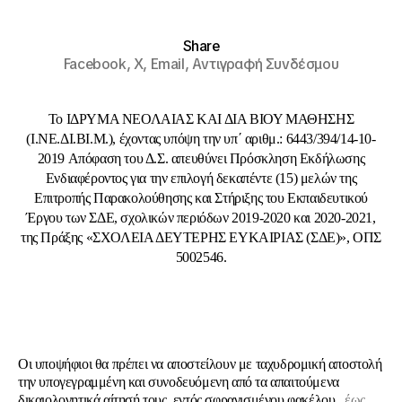
Share
Facebook,
X,
Email,
Αντιγραφή Συνδέσμου
Το IΔΡΥΜΑ ΝΕΟΛΑΙΑΣ ΚΑΙ ΔΙΑ ΒΙΟΥ ΜΑΘΗΣΗΣ
(Ι.ΝΕ.ΔΙ.ΒΙ.Μ.), έχοντας υπόψη την υπ΄ αριθμ.: 6443/394/14-10-
2019 Aπόφαση του Δ.Σ. απευθύνει Πρόσκληση Εκδήλωσης
Ενδιαφέροντος για την επιλογή δεκαπέντε (15) μελών της
Επιτροπής Παρακολούθησης και Στήριξης του Εκπαιδευτικού
Έργου των ΣΔΕ, σχολικών περιόδων 2019-2020 και 2020-2021,
της Πράξης «ΣΧΟΛΕΙΑ ΔΕΥΤΕΡΗΣ ΕΥΚΑΙΡΙΑΣ (ΣΔΕ)», ΟΠΣ
5002546.
Οι υποψήφιοι θα πρέπει να αποστείλουν με ταχυδρομική αποστολή
την
υπογεγραμμένη
και
συνοδευόμενη από τα απαιτούμενα
δικαιολογητικά
αίτησή τους, εντός σφραγισμένου φακέλου,
έως