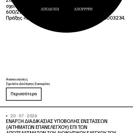
Σταδιοδρομίας και Συμβούλων Ψυχολόγων για τη
σχολική περίοδο 2026-2027 της ΑΠ
ΑΠΟΔΟΧΉ
ΑΠΌΡΡΙΨΗ
600/2355/13042/08-05-2026 πρόσκλησης, της
Πράξης «Σχολεία Δεύτερης Ευκαιρίας», ΟΠΣ 6003234.
Ανακοινώσεις
Σχολεία Δεύτερης Ευκαιρίας
Περισσότερα
20 · 07 · 2026
ΕΝΑΡΞΗ ΔΙΑΔΙΚΑΣΙΑΣ ΥΠΟΒΟΛΗΣ ΕΝΣΤΑΣΕΩΝ
(ΑΙΤΗΜΑΤΩΝ ΕΠΑΝΕΛΕΓΧΟΥ) ΕΠΙ ΤΩΝ