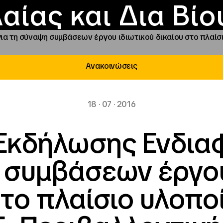
Επικοινωνία
Νέα
αραχώρηση αιγίδ
Φοιτητικές Εστίε
γράμματα και δρά
Το ΙΝΕΔΙΒΙΜ
αίας και Δια Βί
α τη σύναψη συμβάσεων έργου ιδιωτικού δικαίου στο πλαίσ
Ανακοινώσεις
18 · 07 · 2016
Εκδήλωσης Ενδιαφ
 συμβάσεων έργου
στο πλαίσιο υλοπο