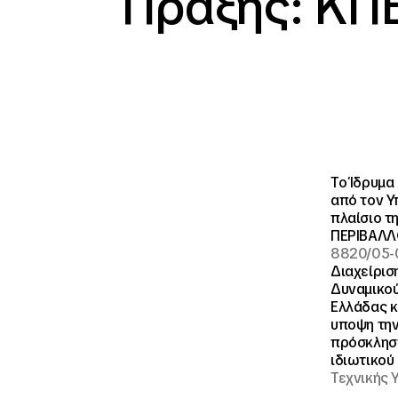
Πράξης: ΚΠ
Το Ίδρυμα 
από τον Υ
πλαίσιο 
ΠΕΡΙΒΑΛΛΟ
8820/05-
Διαχείρισ
Δυναμικού
Ελλάδας κ
υποψη την
πρόσκλησ
ιδιωτικού 
Τεχνικής 