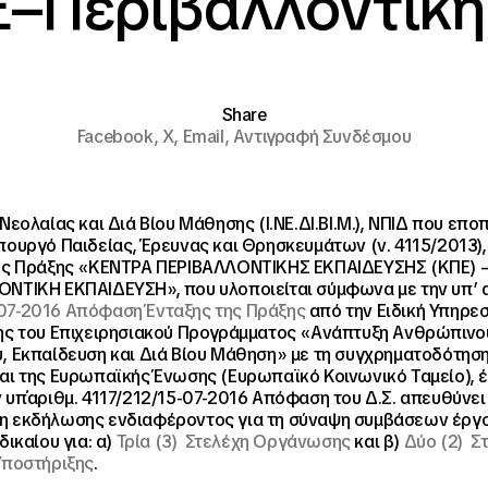
Ε–Περιβαλλοντική
Share
Facebook,
X,
Email,
Αντιγραφή Συνδέσμου
Νεολαίας και Διά Βίου Μάθησης (Ι.ΝΕ.ΔΙ.ΒΙ.Μ.), ΝΠΙΔ που επο
πουργό Παιδείας, Έρευνας και Θρησκευμάτων (ν. 4115/2013),
της Πράξης «ΚΕΝΤΡΑ ΠΕΡΙΒΑΛΛΟΝΤΙΚΗΣ ΕΚΠΑΙΔΕΥΣΗΣ (ΚΠΕ) 
ΝΤΙΚΗ ΕΚΠΑΙΔΕΥΣΗ», που υλοποιείται σύμφωνα με την υπ’ 
07-2016
Απόφαση Ένταξης της Πράξης
από την Ειδική Υπηρεσ
ης του Επιχειρησιακού Προγράμματος «Ανάπτυξη Ανθρώπινο
, Εκπαίδευση και Διά Βίου Μάθηση» με τη συγχρηματοδότηση
αι της Ευρωπαϊκής Ένωσης (Ευρωπαϊκό Κοινωνικό Ταμείο), 
 υπ΄αριθμ. 4117/212/15-07-2016 Aπόφαση του Δ.Σ. απευθύνει
η εκδήλωσης ενδιαφέροντος για τη σύναψη συμβάσεων έργ
δικαίου για: α)
Τρία (3) Στελέχη Οργάνωσης
και β)
Δύο (2) Σ
Υποστήριξης
.