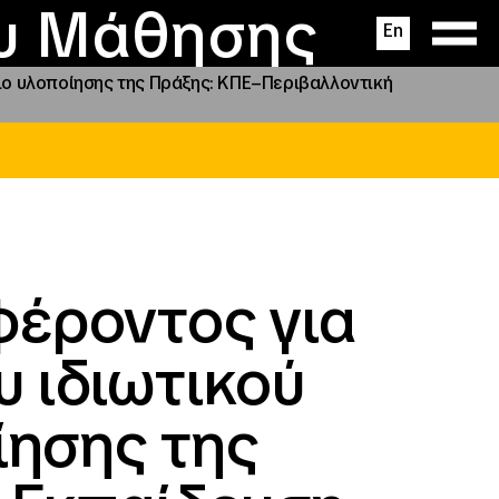
ας
ς
σεις
ου Μάθησης
En
ιο υλοποίησης της Πράξης: ΚΠΕ–Περιβαλλοντική
έροντος για
 ιδιωτικού
ίησης της