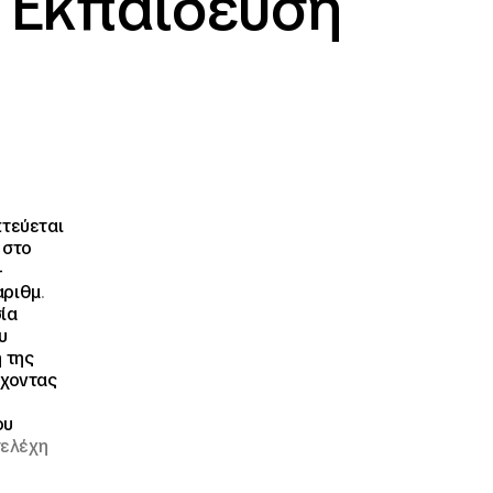
 Εκπαίδευση
πτεύεται
 στο
–
αριθμ
.
ία
υ
 της
έχοντας
ου
τελέχη