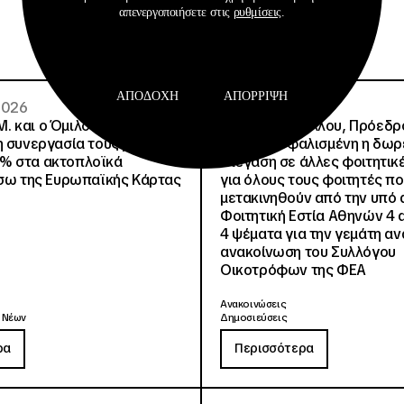
απενεργοποιήσετε στις
ρυθμίσεις
.
ΑΠΟΔΟΧΉ
ΑΠΌΡΡΙΨΗ
 2026
02 · 08 · 2026
.Μ. και o Όμιλος Attica
Άννα Ροκοφύλλου, Πρόεδρο
η συνεργασία τους με
Είναι εξασφαλισμένη η δω
% στα ακτοπλοϊκά
στέγαση σε άλλες φοιτητικέ
έσω της Ευρωπαϊκής Κάρτας
για όλους τους φοιτητές π
μετακινηθούν από την υπό 
Φοιτητική Εστία Αθηνών 4 
4 ψέματα για την γεμάτη αν
ανακοίνωση του Συλλόγου
Οικοτρόφων της ΦΕΑ
Ανακοινώσεις
 Νέων
Δημοσιεύσεις
ρα
Περισσότερα