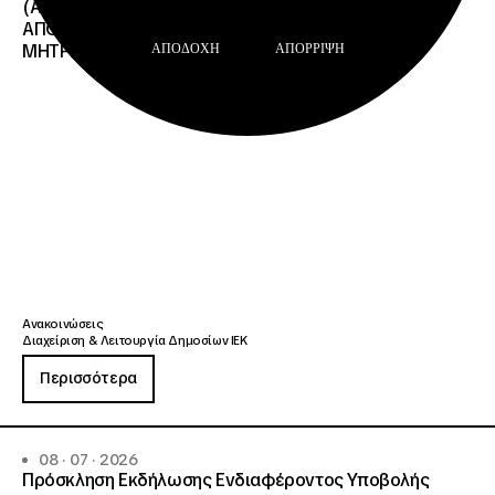
(ΑΙΤΗΜΑΤΩΝ ΕΠΑΝΕΛΕΓΧΟΥ) ΕΠΙ ΤΩΝ
ΑΠΟΤΕΛΕΣΜΑΤΩΝ ΤΟΥ ΔΙΟΙΚΗΤΙΚΟΥ ΕΛΕΓΧΟΥ ΤΟΥ
ΜΗΤΡΩΟΥ Σ.Α.Ε.Κ. ΚΑΙ Ε.Σ.Κ.»
ΑΠΟΔΟΧΉ
ΑΠΌΡΡΙΨΗ
Ανακοινώσεις
Διαχείριση & Λειτουργία Δημοσίων ΙΕΚ
Περισσότερα
08 · 07 · 2026
Πρόσκληση Εκδήλωσης Ενδιαφέροντος Υποβολής