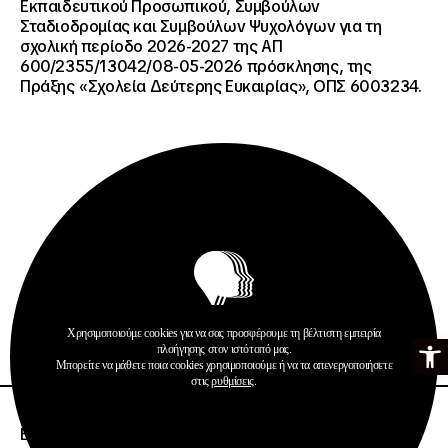
Εκπαιδευτικού Προσωπικού, Συμβούλων
Σταδιοδρομίας και Συμβούλων Ψυχολόγων για τη
σχολική περίοδο 2026-2027 της ΑΠ
600/2355/13042/08-05-2026 πρόσκλησης, της
Πράξης «Σχολεία Δεύτερης Ευκαιρίας», ΟΠΣ 6003234.
Ανακοινώσεις
Σχολεία Δεύτερης Ευκαιρίας
Χρησιμοποιούμε cookies για να σας προσφέρουμε τη βέλτιστη εμπειρία
Ανοίξτε τη γ
Περισσότερα
πλοήγησης στον ιστότοπό μας.
Μπορείτε να μάθετε ποια cookies χρησιμοποιούμε ή να τα απενεργοποιήσετε
στις
ρυθμίσεις
.
20 · 07 · 2026
ΕΝΑΡΞΗ ΔΙΑΔΙΚΑΣΙΑΣ ΥΠΟΒΟΛΗΣ ΕΝΣΤΑΣΕΩΝ