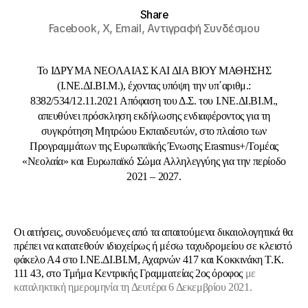
Share
Facebook,
X,
Email,
Αντιγραφή Συνδέσμου
Το IΔΡΥΜΑ ΝΕΟΛΑΙΑΣ ΚΑΙ ΔΙΑ ΒΙΟΥ ΜΑΘΗΣΗΣ
(Ι.ΝΕ.ΔΙ.ΒΙ.Μ.), έχοντας υπόψη την υπ΄αριθμ.:
8382/534/12.11.2021 Απόφαση του Δ.Σ. του Ι.ΝΕ.ΔΙ.ΒΙ.Μ.,
απευθύνει πρόσκληση εκδήλωσης ενδιαφέροντος για τη
συγκρότηση Μητρώου Εκπαιδευτών, στο πλαίσιο των
Προγραμμάτων της Ευρωπαϊκής Ένωσης Erasmus+/Τομέας
«Νεολαία» και Ευρωπαϊκό Σώμα Αλληλεγγύης για την περίοδο
2021 – 2027.
Οι αιτήσεις, συνοδευόμενες από τα απαιτούμενα δικαιολογητικά θα
πρέπει να κατατεθούν ιδιοχείρως ή μέσω ταχυδρομείου σε κλειστό
φάκελο Α4 στο Ι.ΝΕ.ΔΙ.ΒΙ.Μ, Αχαρνών 417 και Κοκκινάκη Τ.Κ.
111 43, στο Τμήμα Κεντρικής Γραμματείας 2ος όροφος
με
καταληκτική ημερομηνία τη Δευτέρα 6 Δεκεμβρίου 2021.