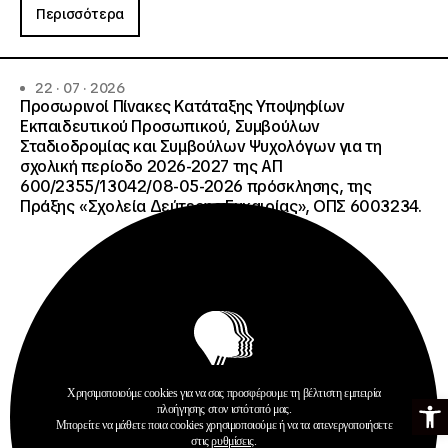
Περισσότερα
22 · 07 · 2026
Προσωρινοί Πίνακες Κατάταξης Υποψηφίων
Εκπαιδευτικού Προσωπικού, Συμβούλων
Σταδιοδρομίας και Συμβούλων Ψυχολόγων για τη
σχολική περίοδο 2026-2027 της ΑΠ
600/2355/13042/08-05-2026 πρόσκλησης, της
Πράξης «Σχολεία Δεύτερης Ευκαιρίας», ΟΠΣ 6003234.
Χρησιμοποιούμε cookies για να σας προσφέρουμε τη βέλτιστη εμπειρία
Ανοίξτε τη γ
πλοήγησης στον ιστότοπό μας.
Ανακοινώσεις
Μπορείτε να μάθετε ποια cookies χρησιμοποιούμε ή να τα απενεργοποιήσετε
Σχολεία Δεύτερης Ευκαιρίας
στις
ρυθμίσεις
.