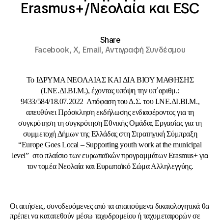
Εrasmus+/Νεολαία και ESC
Share
Facebook,
X,
Email,
Αντιγραφή Συνδέσμου
Το IΔΡΥΜΑ ΝΕΟΛΑΙΑΣ ΚΑΙ ΔΙΑ ΒΙΟΥ ΜΑΘΗΣΗΣ
(Ι.ΝΕ.ΔΙ.ΒΙ.Μ.), έχοντας υπόψη την υπ΄αριθμ.:
9433/584/18.07.2022 Απόφαση του Δ.Σ. του Ι.ΝΕ.ΔΙ.ΒΙ.Μ.,
απευθύνει Πρόσκληση εκδήλωσης ενδιαφέροντος για τη
συγκρότηση τη συγκρότηση Εθνικής Ομάδας Εργασίας για τη
συμμετοχή Δήμων της Ελλάδας στη Στρατηγική Σύμπραξη
“Europe Goes Local – Supporting youth work at the municipal
level” στο πλαίσιο των ευρωπαϊκών προγραμμάτων Erasmus+ για
τον τομέα Νεολαία και Ευρωπαϊκό Σώμα Αλληλεγγύης.
Οι αιτήσεις, συνοδευόμενες από τα απαιτούμενα δικαιολογητικά θα
πρέπει να κατατεθούν μέσω ταχυδρομείου ή ταχυμεταφορών σε