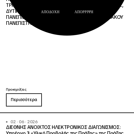
ΤΡΙΩΝ ΤΩΝ ΠΑΝΕΠΙΣΤΗΜΙΑΚΩΝ ΙΔΡΥΜΑΤΩΝ KΡΗΤΗΣ,
ΔΥΤΙΚΗΣ ΜΑΚΕΔΟΝΙΑΣ, ΔΗΜΟΚΡΙΤΕΙΟΥ
ΑΠΟΔΟΧΉ
ΑΠΌΡΡΙΨΗ
ΠΑΝΕΠΙΣΤΗΜΙΟΥ ΘΡΑΚΗΣ, ΕΛΛΗΝΙΚΟΥ ΜΕΣΟΓΕΙΑΚΟΥ
ΠΑΝΕΠΙΣΤΗΜΙΟΥ, ΠΑΤΡΩΝ
Προκηρύξεις
Περισσότερα
02 · 06 · 2026
ΔΙΕΘΝΗΣ ΑΝΟΙΧΤΟΣ ΗΛΕΚΤΡΟΝΙΚΟΣ ΔΙΑΓΩΝΙΣΜΟΣ:
Υποέργο 3 «Υλικό Προβολής της Πράξης» της Πράξης