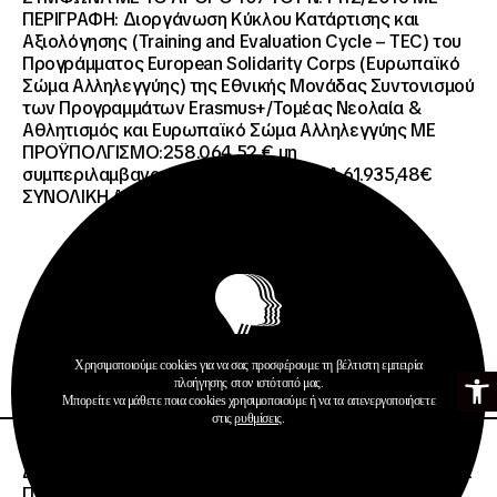
ΠΕΡΙΓΡΑΦΗ: Διοργάνωση Κύκλου Κατάρτισης και
Αξιολόγησης (Training and Evaluation Cycle – TEC) του
Προγράμματος European Solidarity Corps (Ευρωπαϊκό
Σώμα Αλληλεγγύης) της Εθνικής Μονάδας Συντονισμού
των Προγραμμάτων Erasmus+/Τομέας Νεολαία &
Αθλητισμός και Ευρωπαϊκό Σώμα Αλληλεγγύης ΜΕ
ΠΡΟΫΠΟΛΓΙΣΜΟ:258.064,52 € μη
συμπεριλαμβανομένου του Φ.Π.Α. ΦΠΑ 61.935,48€
ΣΥΝΟΛΙΚΗ ΑΞΙΑ 320.000,00 €.
Προκηρύξεις
Χρησιμοποιούμε cookies για να σας προσφέρουμε τη βέλτιστη εμπειρία
Ανοίξτε τη γ
Περισσότερα
πλοήγησης στον ιστότοπό μας.
Μπορείτε να μάθετε ποια cookies χρησιμοποιούμε ή να τα απενεργοποιήσετε
στις
ρυθμίσεις
.
26 · 06 · 2026
ΔΙΕΘΝΗΣ ΑΝΟΙΧΤΟΣ ΗΛΕΚΤΡΟΝΙΚΟΣ ΔΙΑΓΩΝΙΣΜΟΣ ΜΕ
ΠΕΡΙΓΡΑΦΗ:ΥΠΗΡΕΣΙΕΣ ΣΤΕΓΑΣΗΣ ΤΩΝ ΦΟΙΤΗΤΩΝ/