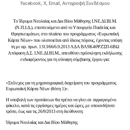
Facebook,
X,
Email,
Αντιγραφή Συνδέσμου
Το Ίδρυμα Νεολαίας και Δια Βίου Μάθησης Ι.ΝΕ.ΔΙ.ΒΙ.Μ.
(Ν.Π.Ι.Δ.), εποπτευόμενο από το Υπουργείο Παιδείας και
Θρησκευμάτων, στο πλαίσιο του προγράμματος «Ευρωπαϊκή
Κάρτα Νέων» που υλοποιείται από ίδιους πόρους, έχοντας υπόψη
τη με αρ. πρωτ. 1313/66/6.9.2013 ΑΔΑ ΒΛ9Κ46ΨΖΣΠ-6ΒΩ
Απόφαση Δ.Σ. Ι.ΝΕ.ΔΙ.ΒΙ.Μ., απευθύνει πρόσκληση εκδήλωσης
ενδιαφέροντος για τη σύναψη σύμβασης έργου για:
«Στέλεχος για τη μηχανογραφική διαχείριση του προγράμματος
Ευρωπαϊκή Κάρτα Νέων (θέση 1)».
Η υποβολή των προτάσεων θα πρέπει να γίνει σε σφραγισμένο
φάκελο, κατά τις εργάσιμες ημέρες και ώρες, με οποιονδήποτε
τρόπο, έως και τις 26/9/2013 στη διεύθυνση:
Ίδρυμα Νεολαίας και Δια Βίου Μάθησης