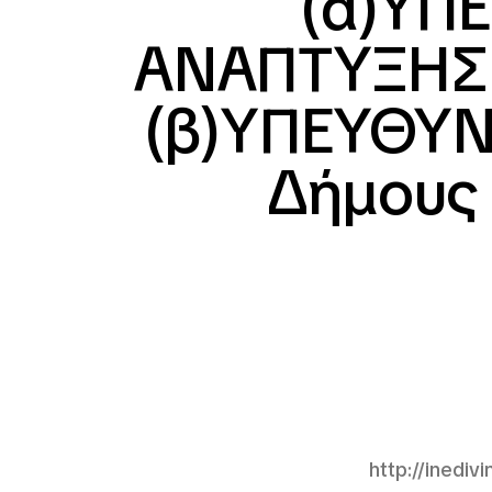
(α)ΥΠ
ΑΝΑΠΤΥΞΗΣ 
(β)ΥΠΕΥΘΥ
Δήμους
http://inediv