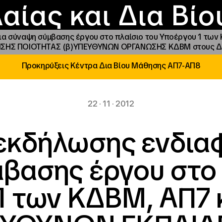
Επικοινωνία
Νέα
αραχώρηση αιγίδ
Φοιτητικές Εστίε
γράμματα και δρά
Το ΙΝΕΔΙΒΙΜ
αίας και Δια Βί
α σύναψη σύμβασης έργου στο πλαίσιο του Υποέργου 1 των
ΙΣΗΣ ΠΟΙΟΤΗΤΑΣ (β)ΥΠΕΥΘΥΝΩΝ ΟΡΓΑΝΩΣΗΣ ΚΔΒΜ στους Δ
Προκηρύξεις Κέντρα Δια Βίου Μάθησης ΑΠ7-ΑΠ8
22 · 11 · 2012
εκδήλωσης ενδιαφ
βασης έργου στο 
1 των ΚΔΒΜ, ΑΠ7 κ