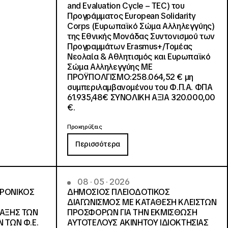
and Evaluation Cycle – TEC) του
Προγράμματος European Solidarity
Corps (Ευρωπαϊκό Σώμα Αλληλεγγύης)
της Εθνικής Μονάδας Συντονισμού των
Προγραμμάτων Erasmus+/Τομέας
Νεολαία & Αθλητισμός και Ευρωπαϊκό
Σώμα Αλληλεγγύης ΜΕ
ΠΡΟΫΠΟΛΓΙΣΜΟ:258.064,52 € μη
συμπεριλαμβανομένου του Φ.Π.Α. ΦΠΑ
61.935,48€ ΣΥΝΟΛΙΚΗ ΑΞΙΑ 320.000,00
€.
Προκηρύξεις
Περισσότερα
08 · 05 · 2026
ΤΡΟΝΙΚΟΣ
ΔΗΜΟΣΙΟΣ ΠΛΕΙΟΔΟΤΙΚΟΣ
ΔΙΑΓΩΝΙΣΜΟΣ ΜΕ ΚΑΤΑΘΕΣΗ ΚΛΕΙΣΤΩΝ
ΛΑΞΗΣ ΤΩΝ
ΠΡΟΣΦΟΡΩΝ ΓΙΑ ΤΗΝ ΕΚΜΙΣΘΩΣΗ
 ΤΩΝ Φ.Ε.
ΑΥΤΟΤΕΛΟΥΣ ΑΚΙΝΗΤΟΥ ΙΔΙΟΚΤΗΣΙΑΣ