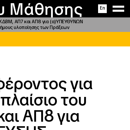
ας
ς
σεις
ου Μάθησης
En
 ΚΔΒΜ, ΑΠ7 και ΑΠ8 για (α)ΥΠΕΥΘΥΝΩΝ
ήμους υλοποίησης των Πράξεων
έροντος για
πλαίσιο του
αι ΑΠ8 για