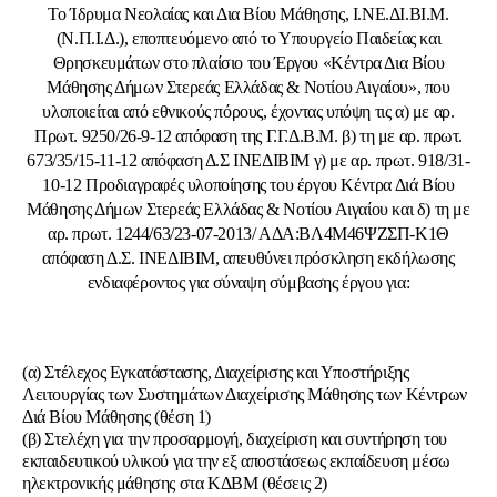
Το Ίδρυμα Νεολαίας και Δια Βίου Μάθησης, Ι.ΝΕ.ΔΙ.ΒΙ.Μ.
(Ν.Π.Ι.Δ.), εποπτευόμενο από το Υπουργείο Παιδείας και
Θρησκευμάτων στο πλαίσιο του Έργου «Κέντρα Δια Βίου
Μάθησης Δήμων Στερεάς Ελλάδας & Νοτίου Αιγαίου», που
υλοποιείται από εθνικούς πόρους, έχοντας υπόψη τις α) με αρ.
Πρωτ. 9250/26-9-12 απόφαση της Γ.Γ.Δ.Β.Μ. β) τη με αρ. πρωτ.
673/35/15-11-12 απόφαση Δ.Σ ΙΝΕΔΙΒΙΜ γ) με αρ. πρωτ. 918/31-
10-12 Προδιαγραφές υλοποίησης του έργου Κέντρα Διά Βίου
Μάθησης Δήμων Στερεάς Ελλάδας & Νοτίου Αιγαίου και δ) τη με
αρ. πρωτ. 1244/63/23-07-2013/ ΑΔΑ:ΒΛ4Μ46ΨΖΣΠ-Κ1Θ
απόφαση Δ.Σ. ΙΝΕΔΙΒΙΜ, απευθύνει πρόσκληση εκδήλωσης
ενδιαφέροντος για σύναψη σύμβασης έργου για:
(α) Στέλεχος Εγκατάστασης, Διαχείρισης και Υποστήριξης
Λειτουργίας των Συστημάτων Διαχείρισης Μάθησης των Κέντρων
Διά Βίου Μάθησης (θέση 1)
(β) Στελέχη για την προσαρμογή, διαχείριση και συντήρηση του
εκπαιδευτικού υλικού για την εξ αποστάσεως εκπαίδευση μέσω
ηλεκτρονικής μάθησης στα ΚΔΒΜ (θέσεις 2)