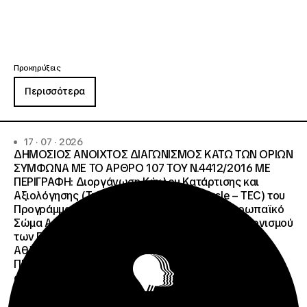
Προκηρύξεις
Περισσότερα
17 · 07 · 2026
ΔΗΜΟΣΙΟΣ ΑΝΟΙΧΤΟΣ ΔΙΑΓΩΝΙΣΜΟΣ ΚΑΤΩ ΤΩΝ ΟΡΙΩΝ
ΣΥΜΦΩΝΑ ΜΕ ΤΟ ΑΡΘΡΟ 107 ΤΟΥ Ν.4412/2016 ΜΕ
ΠΕΡΙΓΡΑΦΗ: Διοργάνωση Κύκλου Κατάρτισης και
Αξιολόγησης (Training and Evaluation Cycle – TEC) του
Προγράμματος European Solidarity Corps (Ευρωπαϊκό
Σώμα Αλληλεγγύης) της Εθνικής Μονάδας Συντονισμού
των Προγραμμάτων Erasmus+/Τομέας Νεολαία &
Αθλητισμός και Ευρωπαϊκό Σώμα Αλληλεγγύης ΜΕ
ΠΡΟΫΠΟΛΓΙΣΜΟ:258.064,52 € μη
συμπεριλαμβανομένου του Φ.Π.Α. ΦΠΑ 61.935,48€
ΣΥΝΟΛΙΚΗ ΑΞΙΑ 320.000,00 €.