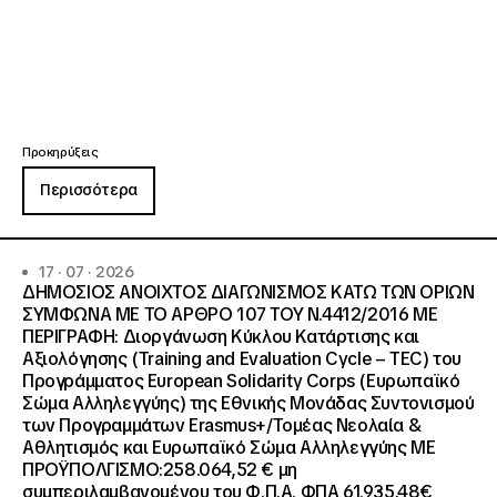
Προκηρύξεις
Περισσότερα
17 · 07 · 2026
ΔΗΜΟΣΙΟΣ ΑΝΟΙΧΤΟΣ ΔΙΑΓΩΝΙΣΜΟΣ ΚΑΤΩ ΤΩΝ ΟΡΙΩΝ
ΣΥΜΦΩΝΑ ΜΕ ΤΟ ΑΡΘΡΟ 107 ΤΟΥ Ν.4412/2016 ΜΕ
ΠΕΡΙΓΡΑΦΗ: Διοργάνωση Κύκλου Κατάρτισης και
Αξιολόγησης (Training and Evaluation Cycle – TEC) του
Προγράμματος European Solidarity Corps (Ευρωπαϊκό
Σώμα Αλληλεγγύης) της Εθνικής Μονάδας Συντονισμού
των Προγραμμάτων Erasmus+/Τομέας Νεολαία &
Αθλητισμός και Ευρωπαϊκό Σώμα Αλληλεγγύης ΜΕ
ΠΡΟΫΠΟΛΓΙΣΜΟ:258.064,52 € μη
συμπεριλαμβανομένου του Φ.Π.Α. ΦΠΑ 61.935,48€