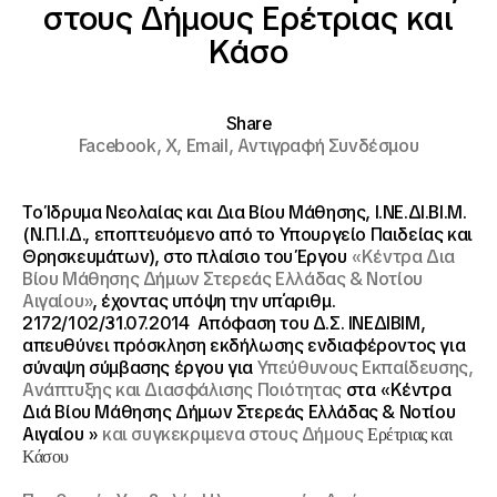
στους Δήμους Ερέτριας και
Κάσο
Share
Facebook,
X,
Email,
Αντιγραφή Συνδέσμου
Το Ίδρυμα Νεολαίας και Δια Βίου Μάθησης, Ι.ΝΕ.ΔΙ.ΒΙ.Μ.
(Ν.Π.Ι.Δ., εποπτευόμενο από το Υπουργείο Παιδείας και
Θρησκευμάτων), στο πλαίσιο του Έργου
«Κέντρα Δια
Βίου Μάθησης Δήμων Στερεάς Ελλάδας & Νοτίου
Αιγαίου»
, έχοντας υπόψη την υπ΄αριθμ.
2172/102/31.07.2014 Απόφαση του Δ.Σ. ΙΝΕΔΙΒΙΜ,
απευθύνει πρόσκληση εκδήλωσης ενδιαφέροντος για
σύναψη σύμβασης έργου για
Υπεύθυνους Εκπαίδευσης,
Ανάπτυξης και Διασφάλισης Ποιότητας
στα «Κέντρα
Διά Βίου Μάθησης Δήμων Στερεάς Ελλάδας & Νοτίου
Αιγαίου »
και συγκεκριμενα στους Δήμους
Ερέτριας και
Κάσου