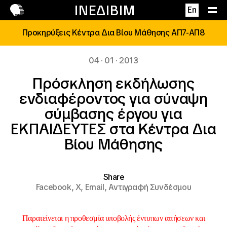
Επικοινωνία
ΙΝΕΔΙΒΙΜ
En
Προκηρύξεις Κέντρα Δια Βίου Μάθησης ΑΠ7-ΑΠ8
04 · 01 · 2013
Πρόσκληση εκδήλωσης
ενδιαφέροντος για σύναψη
σύμβασης έργου για
ΕΚΠΑΙΔΕΥΤΕΣ στα Κέντρα Δια
Βίου Μάθησης
Share
Facebook,
X,
Email,
Αντιγραφή Συνδέσμου
Παρατείνεται
η προθεσμία υποβολής
έντυπων
αιτήσεων και