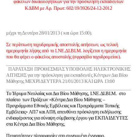
φακέλων δικαιολογητικών για την πρόσκληση εκπαιδευτών
ΚΔΒΜ με Αρ. Πρωτ: 602/19/3926/24-12-2012
μέχρι τη Δευτέρα 28/01/2013 (
και ώρα
15:00
).
Σε περίπτωση ταχυδρομικής αποστολής αιτήσεων, ως τελική
ημερομηνία λήψης από το Ι.ΝΕ.ΔΙ.ΒΙ.Μ. λογίζεται η ημερομηνία
που θα φέρει ο φάκελος αποστολής (σφραγίδα ταχυδρομείου).
ΠΑΡΑΤΑΣΗ ΠΡΟΘΕΣΜΙΑΣ ΥΠΟΒΟΛΗΣ ΗΛΕΚΤΡΟΝΙΚΗΣ
ΑΙΤΗΣΗΣ για την πρόσκληση για εκπαιδευτές Κέντρων Δια Βίου
Μάθησης ΜΕΧΡΙ ΔΕΥΤΕΡΑ 21/01/2013 ΚΑΙ ΩΡΑ 13:00
Το Ίδρυμα Νεολαίας και Δια Βίου Μάθησης, Ι.ΝΕ.ΔΙ.ΒΙ.Μ. στο
πλαίσιο των Πράξεων «Κέντρα Δια Βίου Μάθησης –
Προγράμματα Εθνικής Εμβέλειας και Προγράμματα Τοπικής
Εμβέλειας» ΑΠ7 και ΑΠ8, απευθύνει πρόσκληση εκδήλωσης
ενδιαφέροντος για σύναψη σύμβασης έργου για ΕΚΠΑΙΔΕΥΤΕΣ
στα Κέντρα Δια Βίου Μάθησης.
Περισσότερες πληροφορίες στο συνημμένο έγγραφο.