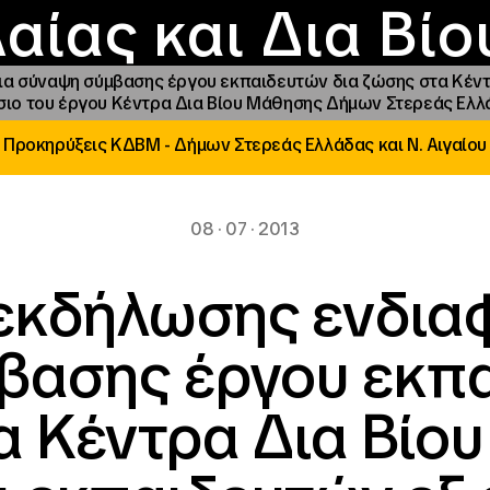
Επικοινωνία
Νέα
αραχώρηση αιγίδ
Φοιτητικές Εστίε
γράμματα και δρά
Το ΙΝΕΔΙΒΙΜ
αίας και Δια Βί
 σύναψη σύμβασης έργου εκπαιδευτών δια ζώσης στα Κέντρ
σιο του έργου Κέντρα Δια Βίου Μάθησης Δήμων Στερεάς Ελλά
Προκηρύξεις ΚΔΒΜ - Δήμων Στερεάς Ελλάδας και Ν. Αιγαίου
08 · 07 · 2013
εκδήλωσης ενδιαφ
βασης έργου εκπα
α Κέντρα Δια Βίο