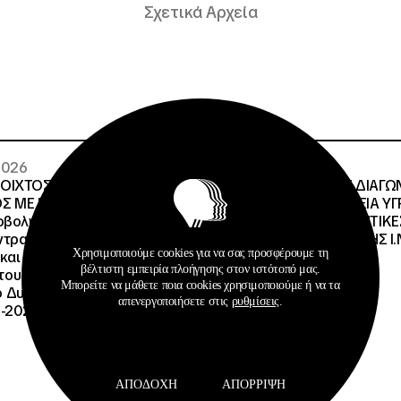
Σχετικά Αρχεία
 2026
29 · 07 · 2026
ΝΟΙΧΤΟΣ ΗΛΕΚΤΡΟΝΙΚΟΣ
ΔΙΕΘΝΗΣ ΑΝΟΙΧΤΟΣ ΔΙΑΓΩ
Σ ΜΕ ΠΕΡΙΓΡΑΦΗ:Υποέργο
ΠΕΡΙΓΡΑΦΗ:ΠΡΟΜΗΘΕΙΑ Υ
οβολής της Πράξης» της
ΚΑΥΣΙΜΩΝ ΣΤΙΣ ΦΟΙΤΗΤΙΚΕ
τρα Εκπαίδευσης για το
ΔΙΑΧΕΙΡΙΣΤΙΚΗΣ ΕΥΘΥΝΗΣ Ι.Ν
Χρησιμοποιούμε cookies για να σας προσφέρουμε τη
και την Αειφορία
βέλτιστη εμπειρία πλοήγησης στον ιστότοπό μας.
, του Προγράμματος
Μπορείτε να μάθετε ποια cookies χρησιμοποιούμε ή να τα
Δυναμικό και Κοινωνική
απενεργοποιήσετε στις
ρυθμίσεις
.
-2027», με κωδικό ΟΠΣ
ΑΠΟΔΟΧΉ
ΑΠΌΡΡΙΨΗ