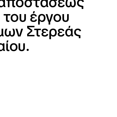
ξ αποστάσεως
ο του έργου
μων Στερεάς
αίου.