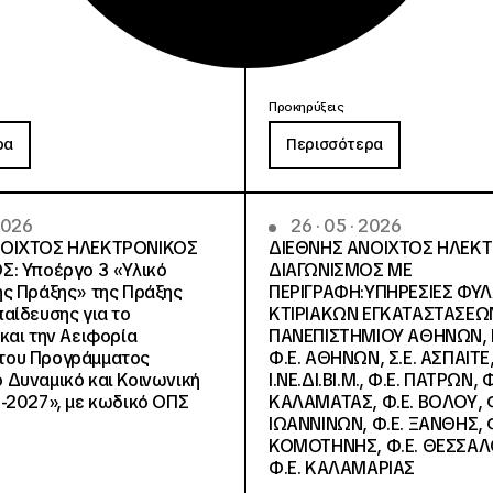
Προκηρύξεις
ρα
Περισσότερα
 2026
26 · 05 · 2026
ΝΟΙΧΤΟΣ ΗΛΕΚΤΡΟΝΙΚΟΣ
ΔΙΕΘΝΗΣ ΑΝΟΙΧΤΟΣ ΗΛΕΚ
Σ: Υποέργο 3 «Υλικό
ΔΙΑΓΩΝΙΣΜΟΣ ΜΕ
ς Πράξης» της Πράξης
ΠΕΡΙΓΡΑΦΗ:ΥΠΗΡΕΣΙΕΣ ΦΥ
αίδευσης για το
ΚΤΙΡΙΑΚΩΝ ΕΓΚΑΤΑΣΤΑΣΕΩΝ
και την Αειφορία
ΠΑΝΕΠΙΣΤΗΜΙΟΥ ΑΘΗΝΩΝ, Ν.
, του Προγράμματος
Φ.Ε. ΑΘΗΝΩΝ, Σ.Ε. ΑΣΠΑΙΤΕ,
Δυναμικό και Κοινωνική
Ι.ΝΕ.ΔΙ.ΒΙ.Μ., Φ.Ε. ΠΑΤΡΩΝ, Φ
-2027», με κωδικό ΟΠΣ
ΚΑΛΑΜΑΤΑΣ, Φ.Ε. ΒΟΛΟΥ, Φ
ΙΩΑΝΝΙΝΩΝ, Φ.Ε. ΞΑΝΘΗΣ, Φ
ΚΟΜΟΤΗΝΗΣ, Φ.Ε. ΘΕΣΣΑΛ
Φ.Ε. ΚΑΛΑΜΑΡΙΑΣ