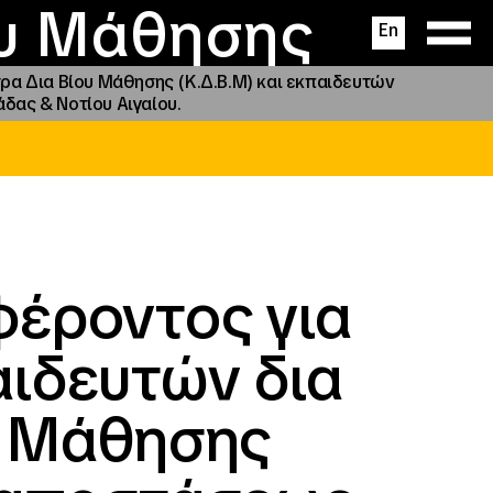
ας
ς
σεις
ου Μάθησης
En
α Δια Βίου Μάθησης (Κ.Δ.Β.Μ) και εκπαιδευτών
δας & Νοτίου Αιγαίου.
έροντος για
ιδευτών δια
υ Μάθησης