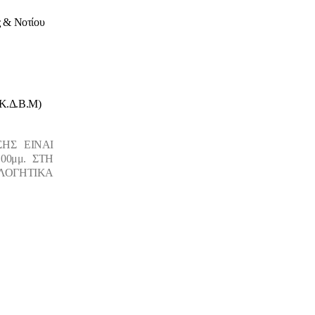
ς & Νοτίου
.Δ.Β.Μ)
ΗΣ ΕΙΝΑΙ
.00μμ.
ΣΤΗ
ΟΛΟΓΗΤΙΚΑ