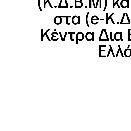
(Κ.Δ.Β.Μ) κ
στα (e-Κ.Δ
Κέντρα Δια
Ελλά