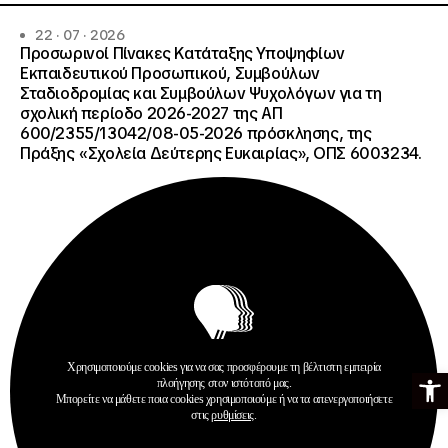
22 · 07 · 2026
Προσωρινοί Πίνακες Κατάταξης Υποψηφίων
Εκπαιδευτικού Προσωπικού, Συμβούλων
Σταδιοδρομίας και Συμβούλων Ψυχολόγων για τη
σχολική περίοδο 2026-2027 της ΑΠ
600/2355/13042/08-05-2026 πρόσκλησης, της
Πράξης «Σχολεία Δεύτερης Ευκαιρίας», ΟΠΣ 6003234.
Ανακοινώσεις
Χρησιμοποιούμε cookies για να σας προσφέρουμε τη βέλτιστη εμπειρία
Ανοίξτε τη γ
Σχολεία Δεύτερης Ευκαιρίας
πλοήγησης στον ιστότοπό μας.
Μπορείτε να μάθετε ποια cookies χρησιμοποιούμε ή να τα απενεργοποιήσετε
Περισσότερα
στις
ρυθμίσεις
.