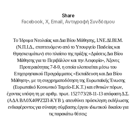
Share
Facebook,
X,
Email,
Αντιγραφή Συνδέσμου
Το Ίδρυμα Νεολαίας και Δια Βίου Μάθησης, Ι.ΝΕ.ΔΙ.ΒΙ.Μ.
(Ν.Π.Ι.Δ., εποπτευόμενο από το Υπουργείο Παιδείας και
Θρησκευμάτων) στο πλαίσιο της πράξης «Δράσεις Δια Βίου
Μάθησης για το Περιβάλλον και την Αειφορία», Άξονες
Προτεραιότητας 7-8-9, η οποία υλοποιείται μέσω του
Επιχειρησιακού Προγράμματος «Εκπαίδευση και Δια Βίου
Μάθηση», με τη συγχρηματοδότηση της Ευρωπαϊκής Ένωσης
(Ευρωπαϊκό Κοινωνικό Ταμείο-Ε.Κ.Τ.) και εθνικών πόρων,
έχοντας υπόψη τη με αριθμ. πρωτ. 1527/73/28-11-13 απόφαση Δ.Σ.
(ΑΔΑ ΒΛ0Χ46ΨΖΣΠ-ΚΥΒ ), απευθύνει πρόσκληση εκδήλωσης
ενδιαφέροντος για σύναψη σύμβασης έργου ιδιωτικού δικαίου για
τις παρακάτω θέσεις: