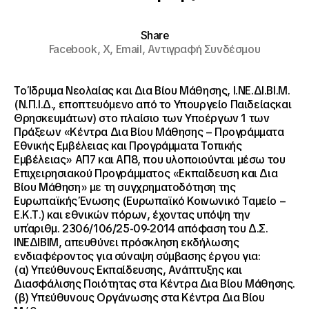
Share
Facebook,
X,
Email,
Αντιγραφή Συνδέσμου
Το Ίδρυμα Νεολαίας και Δια Βίου Μάθησης, Ι.ΝΕ.ΔΙ.ΒΙ.Μ.
(Ν.Π.Ι.Δ., εποπτευόμενο από το Υπουργείο Παιδείαςκαι
Θρησκευμάτων) στο πλαίσιο των Υποέργων 1 των
Πράξεων «Κέντρα Δια Βίου Μάθησης – Προγράμματα
Εθνικής Εμβέλειας και Προγράμματα Τοπικής
Εμβέλειας» ΑΠ7 και ΑΠ8, που υλοποιούνται μέσω του
Επιχειρησιακού Προγράμματος «Εκπαίδευση και Δια
Βίου Μάθηση» με τη συγχρηματοδότηση της
Ευρωπαϊκής Ένωσης (Ευρωπαϊκό Κοινωνικό Ταμείο –
Ε.Κ.Τ.) και εθνικών πόρων, έχοντας υπόψη την
υπ΄αριθμ. 2306/106/25-09-2014 απόφαση του Δ.Σ.
ΙΝΕΔΙΒΙΜ, απευθύνει πρόσκληση εκδήλωσης
ενδιαφέροντος για σύναψη σύμβασης έργου για:
(α) Υπεύθυνους Εκπαίδευσης, Ανάπτυξης και
Διασφάλισης Ποιότητας στα Κέντρα Δια Βίου Μάθησης.
(β) Υπεύθυνους Οργάνωσης στα Κέντρα Δια Βίου