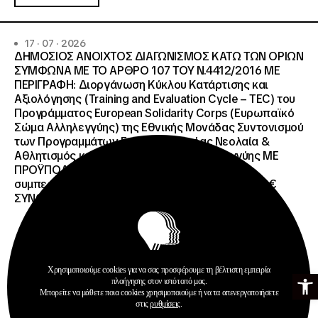
17 · 07 · 2026
ΔΗΜΟΣΙΟΣ ΑΝΟΙΧΤΟΣ ΔΙΑΓΩΝΙΣΜΟΣ ΚΑΤΩ ΤΩΝ ΟΡΙΩΝ
ΣΥΜΦΩΝΑ ΜΕ ΤΟ ΑΡΘΡΟ 107 ΤΟΥ Ν.4412/2016 ΜΕ
ΠΕΡΙΓΡΑΦΗ: Διοργάνωση Κύκλου Κατάρτισης και
Αξιολόγησης (Training and Evaluation Cycle – TEC) του
Προγράμματος European Solidarity Corps (Ευρωπαϊκό
Σώμα Αλληλεγγύης) της Εθνικής Μονάδας Συντονισμού
των Προγραμμάτων Erasmus+/Τομέας Νεολαία &
Αθλητισμός και Ευρωπαϊκό Σώμα Αλληλεγγύης ΜΕ
ΠΡΟΫΠΟΛΓΙΣΜΟ:258.064,52 € μη
συμπεριλαμβανομένου του Φ.Π.Α. ΦΠΑ 61.935,48€
ΣΥΝΟΛΙΚΗ ΑΞΙΑ 320.000,00 €.
Χρησιμοποιούμε cookies για να σας προσφέρουμε τη βέλτιστη εμπειρία
Ανοίξτε τη γ
πλοήγησης στον ιστότοπό μας.
Προκηρύξεις
Μπορείτε να μάθετε ποια cookies χρησιμοποιούμε ή να τα απενεργοποιήσετε
στις
ρυθμίσεις
.
Περισσότερα