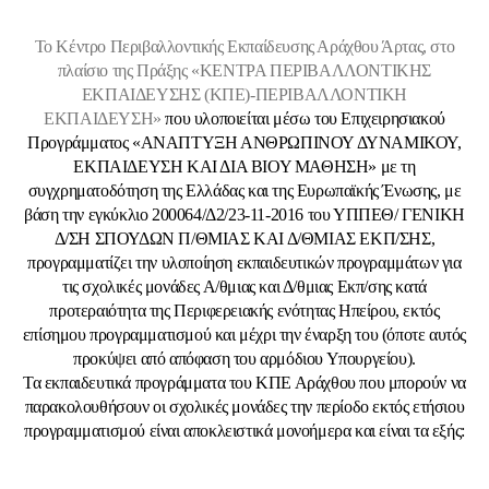
Το Κέντρο Περιβαλλοντικής Εκπαίδευσης Αράχθου Άρτας, στο
πλαίσιο της Πράξης «ΚΕΝΤΡΑ ΠΕΡΙΒΑΛΛΟΝΤΙΚΗΣ
ΕΚΠΑΙΔΕΥΣΗΣ (ΚΠΕ)-ΠΕΡΙΒΑΛΛΟΝΤΙΚΗ
ΕΚΠΑΙΔΕΥΣΗ»
που
υλοποιείται μέσω του Επιχειρησιακού
Προγράμματος «ΑΝΑΠΤΥΞΗ ΑΝΘΡΩΠΙΝΟΥ ΔΥΝΑΜΙΚΟΥ,
ΕΚΠΑΙΔΕΥΣΗ ΚΑΙ ΔΙΑ ΒΙΟΥ ΜΑΘΗΣΗ» με τη
συγχρηματοδότηση της Ελλάδας και της Ευρωπαϊκής Ένωσης, με
βάση την εγκύκλιο 200064/Δ2/23-11-2016 του ΥΠΠΕΘ/ ΓΕΝΙΚΗ
Δ/ΣΗ ΣΠΟΥΔΩΝ Π/ΘΜΙΑΣ ΚΑΙ Δ/ΘΜΙΑΣ ΕΚΠ/ΣΗΣ,
προγραμματίζει την υλοποίηση εκπαιδευτικών προγραμμάτων για
τις σχολικές μονάδες Α/θμιας και Δ/θμιας Εκπ/σης κατά
προτεραιότητα της Περιφερειακής ενότητας Ηπείρου, εκτός
επίσημου προγραμματισμού και μέχρι την έναρξη του (όποτε αυτός
προκύψει από απόφαση του αρμόδιου Υπουργείου).
Τα εκπαιδευτικά προγράμματα του ΚΠΕ Αράχθου που μπορούν να
παρακολουθήσουν οι σχολικές μονάδες την περίοδο εκτός ετήσιου
προγραμματισμού είναι αποκλειστικά μονοήμερα και είναι τα εξής: