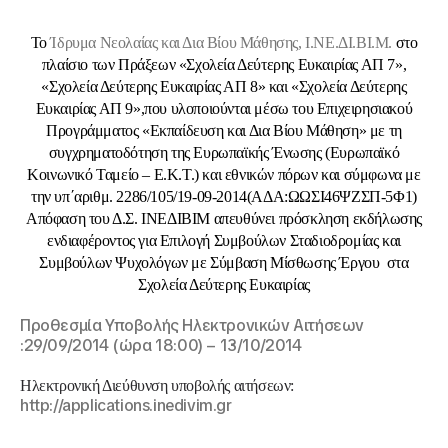
Το
Ίδρυμα Νεολαίας και Δια Βίου Μάθησης, Ι.ΝΕ.ΔΙ.ΒΙ.Μ.
στο
πλαίσιο των Πράξεων «Σχολεία Δεύτερης Ευκαιρίας ΑΠ 7»,
«Σχολεία Δεύτερης Ευκαιρίας ΑΠ 8» και «Σχολεία Δεύτερης
Ευκαιρίας ΑΠ 9»,που υλοποιούνται μέσω του Επιχειρησιακού
Προγράμματος «Εκπαίδευση και Δια Βίου Μάθηση» με τη
συγχρηματοδότηση της Ευρωπαϊκής Ένωσης (Ευρωπαϊκό
Κοινωνικό Ταμείο – Ε.Κ.Τ.) και εθνικών πόρων και σύμφωνα με
την υπ΄αριθμ. 2286/105/19-09-2014(ΑΔΑ:ΩΩΣΙ46ΨΖΣΠ-5Φ1)
Απόφαση του Δ.Σ. ΙΝΕΔΙΒΙΜ
απευθύνει πρόσκληση εκδήλωσης
ενδιαφέροντος για Επιλογή Συμβούλων Σταδιοδρομίας και
Συμβούλων Ψυχολόγων με Σύμβαση Μίσθωσης Έργου στα
Σχολεία Δεύτερης Ευκαιρίας
Προθεσμία Υποβολής Ηλεκτρονικών Αιτήσεων
:29/09/2014 (ώρα 18:00) – 13/10/2014
Ηλεκτρονική Διεύθυνση υποβολής αιτήσεων:
http://applications.inedivim.gr