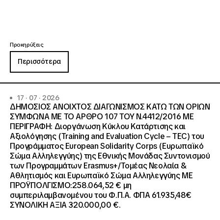
Προκηρύξεις
Περισσότερα
17 · 07 · 2026
ΔΗΜΟΣΙΟΣ ΑΝΟΙΧΤΟΣ ΔΙΑΓΩΝΙΣΜΟΣ ΚΑΤΩ ΤΩΝ ΟΡΙΩΝ
ΣΥΜΦΩΝΑ ΜΕ ΤΟ ΑΡΘΡΟ 107 ΤΟΥ Ν.4412/2016 ΜΕ
ΠΕΡΙΓΡΑΦΗ: Διοργάνωση Κύκλου Κατάρτισης και
Αξιολόγησης (Training and Evaluation Cycle – TEC) του
Προγράμματος European Solidarity Corps (Ευρωπαϊκό
Σώμα Αλληλεγγύης) της Εθνικής Μονάδας Συντονισμού
των Προγραμμάτων Erasmus+/Τομέας Νεολαία &
Αθλητισμός και Ευρωπαϊκό Σώμα Αλληλεγγύης ΜΕ
ΠΡΟΫΠΟΛΓΙΣΜΟ:258.064,52 € μη
συμπεριλαμβανομένου του Φ.Π.Α. ΦΠΑ 61.935,48€
ΣΥΝΟΛΙΚΗ ΑΞΙΑ 320.000,00 €.