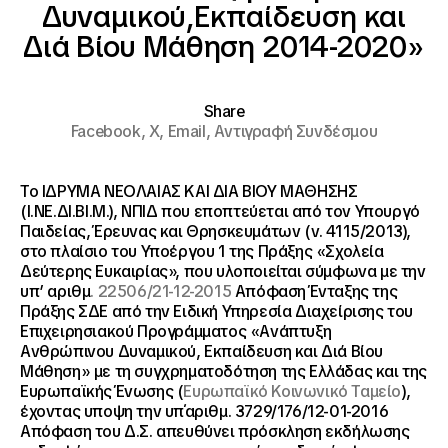
Δυναμικού,Εκπαίδευση και
Διά Βίου Μάθηση 2014-2020»
Share
Facebook,
X,
Email,
Αντιγραφή Συνδέσμου
Το IΔΡΥΜΑ ΝΕΟΛΑΙΑΣ ΚΑΙ ΔΙΑ ΒΙΟΥ ΜΑΘΗΣΗΣ
(Ι.ΝΕ.ΔΙ.ΒΙ.Μ.), ΝΠΙΔ που εποπτεύεται από τον Υπουργό
Παιδείας, Έρευνας και Θρησκευμάτων (ν. 4115/2013),
στο πλαίσιο του Υποέργου 1 της Πράξης «Σχολεία
Δεύτερης Ευκαιρίας», που υλοποιείται σύμφωνα με την
υπ’ αριθμ
. 22506/21-12-2015
Απόφαση Ένταξης της
Πράξης ΣΔΕ από την Ειδική Υπηρεσία Διαχείρισης του
Επιχειρησιακού Προγράμματος «Ανάπτυξη
Ανθρώπινου Δυναμικού, Εκπαίδευση και Διά Βίου
Μάθηση» με τη συγχρηματοδότηση της Ελλάδας και της
Ευρωπαϊκής Ένωσης (
Ευρωπαϊκό Κοινωνικό Ταμείο
),
έχοντας υποψη την υπ΄αριθμ. 3729/176/12-01-2016
Aπόφαση του Δ.Σ. απευθύνει πρόσκληση εκδήλωσης