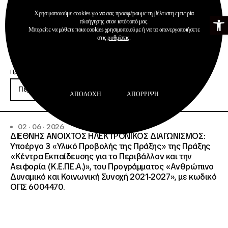
Χρησιμοποιούμε cookies για να σας προσφέρουμε τη βέλτιστη εμπειρία
Ανοίξτε τη γ
πλοήγησης στον ιστότοπό μας.
Μπορείτε να μάθετε ποια cookies χρησιμοποιούμε ή να τα απενεργοποιήσετε
στις
ρυθμίσεις
.
Προκηρύξεις
Περισσότερα
ΑΠΟΔΟΧΉ
ΑΠΌΡΡΙΨΗ
02 · 06 · 2026
ΔΙΕΘΝΗΣ ΑΝΟΙΧΤΟΣ ΗΛΕΚΤΡΟΝΙΚΟΣ ΔΙΑΓΩΝΙΣΜΟΣ:
Υποέργο 3 «Υλικό Προβολής της Πράξης» της Πράξης
«Κέντρα Εκπαίδευσης για το Περιβάλλον και την
Αειφορία (Κ.Ε.ΠΕ.Α.)», του Προγράμματος «Ανθρώπινο
Δυναμικό και Κοινωνική Συνοχή 2021-2027», με κωδικό
ΟΠΣ 6004470.