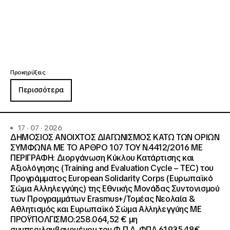
Προκηρύξεις
Περισσότερα
17 · 07 · 2026
ΔΗΜΟΣΙΟΣ ΑΝΟΙΧΤΟΣ ΔΙΑΓΩΝΙΣΜΟΣ ΚΑΤΩ ΤΩΝ ΟΡΙΩΝ
ΣΥΜΦΩΝΑ ΜΕ ΤΟ ΑΡΘΡΟ 107 ΤΟΥ Ν.4412/2016 ΜΕ
ΠΕΡΙΓΡΑΦΗ: Διοργάνωση Κύκλου Κατάρτισης και
Αξιολόγησης (Training and Evaluation Cycle – TEC) του
Προγράμματος European Solidarity Corps (Ευρωπαϊκό
Σώμα Αλληλεγγύης) της Εθνικής Μονάδας Συντονισμού
των Προγραμμάτων Erasmus+/Τομέας Νεολαία &
Αθλητισμός και Ευρωπαϊκό Σώμα Αλληλεγγύης ΜΕ
ΠΡΟΫΠΟΛΓΙΣΜΟ:258.064,52 € μη
συμπεριλαμβανομένου του Φ.Π.Α. ΦΠΑ 61.935,48€