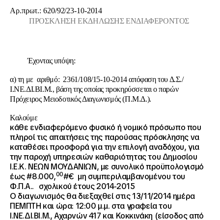
Αρ.πρωτ.: 620/92/23-10-2014
ΠΡΟΣΚΛΗΣΗ ΕΚΔΗΛΩΣΗΣ ΕΝΔΙΑΦΕΡΟΝΤΟΣ
Έχοντας υπόψη:
α) τη με αριθμό: 2361/108/15-10-2014 απόφαση του Δ.Σ./
Ι.ΝΕ.ΔΙ.ΒΙ.Μ., βάση της οποίας προκηρύσσεται ο παρών
Πρόχειρος Μειοδοτικός Διαγωνισμός (Π.Μ.Δ.).
Καλούμε
κάθε ενδιαφερόμενο φυσικό ή νομικό πρόσωπο που
πληροί τις απαιτήσεις της παρούσας πρόσκλησης να
καταθέσει προσφορά για την επιλογή αναδόχου, για
την παροχή υπηρεσιών καθαριότητας του Δημοσίου
Ι.Ε.Κ. ΝΕΩΝ ΜΟΥΔΑΝΙΩΝ, με συνολικό προϋπολογισμό
00
έως #8.000,
#€ μη συμπεριλαμβανομένου του
Φ.Π.Α.. σχολικού έτους 2014-2015
Ο διαγωνισμός θα διεξαχθεί στις 13/11/2014 ημέρα
ΠΕΜΠΤΗ και ώρα: 12:00 μ.μ. στα γραφεία του
Ι.ΝΕ.ΔΙ.ΒΙ.Μ., Αχαρνών 417 και Κοκκινάκη (είσοδος από