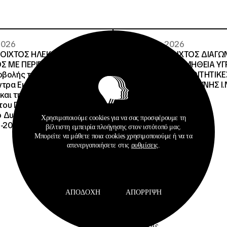
 2026
29 · 07 · 2026
ΝΟΙΧΤΟΣ ΗΛΕΚΤΡΟΝΙΚΟΣ
ΔΙΕΘΝΗΣ ΑΝΟΙΧΤΟΣ ΔΙΑΓΩ
Σ ΜΕ ΠΕΡΙΓΡΑΦΗ:Υποέργο
ΠΕΡΙΓΡΑΦΗ:ΠΡΟΜΗΘΕΙΑ Υ
οβολής της Πράξης» της
ΚΑΥΣΙΜΩΝ ΣΤΙΣ ΦΟΙΤΗΤΙΚΕ
τρα Εκπαίδευσης για το
ΔΙΑΧΕΙΡΙΣΤΙΚΗΣ ΕΥΘΥΝΗΣ Ι.Ν
και την Αειφορία
, του Προγράμματος
Δυναμικό και Κοινωνική
Χρησιμοποιούμε cookies για να σας προσφέρουμε τη
-2027», με κωδικό ΟΠΣ
βέλτιστη εμπειρία πλοήγησης στον ιστότοπό μας.
Μπορείτε να μάθετε ποια cookies χρησιμοποιούμε ή να τα
απενεργοποιήσετε στις
ρυθμίσεις
.
ΑΠΟΔΟΧΉ
ΑΠΌΡΡΙΨΗ
Προκηρύξεις