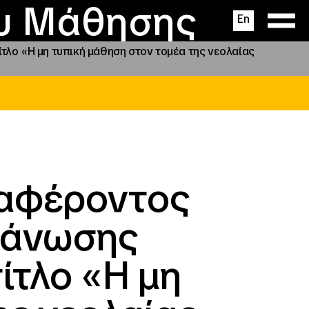
ας
ς
σεις
ου Μάθησης
En
λο «Η μη τυπική μάθηση στον τομέα της νεολαίας
ιαφέροντος
γάνωσης
ίτλο «Η μη