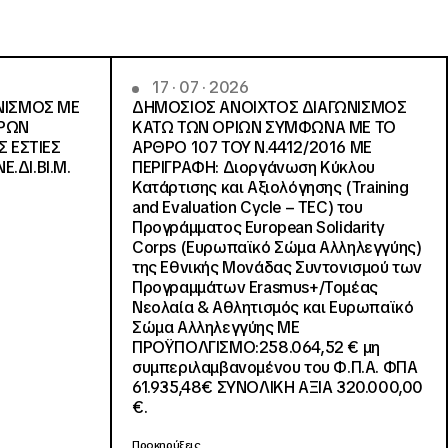
17 · 07 · 2026
ΝΙΣΜΟΣ ΜΕ
ΔΗΜΟΣΙΟΣ ΑΝΟΙΧΤΟΣ ΔΙΑΓΩΝΙΣΜΟΣ
ΓΡΩΝ
ΚΑΤΩ ΤΩΝ ΟΡΙΩΝ ΣΥΜΦΩΝΑ ΜΕ ΤΟ
Σ ΕΣΤΙΕΣ
ΑΡΘΡΟ 107 ΤΟΥ Ν.4412/2016 ΜΕ
Ε.ΔΙ.ΒΙ.Μ.
ΠΕΡΙΓΡΑΦΗ: Διοργάνωση Κύκλου
Κατάρτισης και Αξιολόγησης (Training
and Evaluation Cycle – TEC) του
Προγράμματος European Solidarity
Corps (Ευρωπαϊκό Σώμα Αλληλεγγύης)
της Εθνικής Μονάδας Συντονισμού των
Προγραμμάτων Erasmus+/Τομέας
Νεολαία & Αθλητισμός και Ευρωπαϊκό
Σώμα Αλληλεγγύης ΜΕ
ΠΡΟΫΠΟΛΓΙΣΜΟ:258.064,52 € μη
συμπεριλαμβανομένου του Φ.Π.Α. ΦΠΑ
61.935,48€ ΣΥΝΟΛΙΚΗ ΑΞΙΑ 320.000,00
€.
Προκηρύξεις