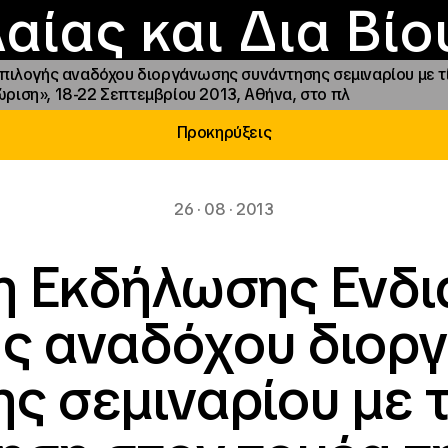
Επικοινωνία
Νέα
αραχώρηση αιγίδ
Φοιτητικές Εστίε
γράμματα και δρά
Το ΙΝΕΔΙΒΙΜ
αίας και Δια Βί
λογής αναδόχου διοργάνωσης συνάντησης σεμιναρίου με τίτ
ώριση», 18-22 Σεπτεμβρίου 2013, Αθήνα, στο πλ
Προκηρύξεις
26 · 08 · 2013
 Εκδήλωσης Ενδ
ής αναδόχου διορ
ς σεμιναρίου με τ