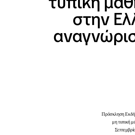
τυπική μάθ
στην Ελ
αναγνώρισ
Πρόσκληση Εκδήλω
μη τυπική μ
Σεπτεμβρίο