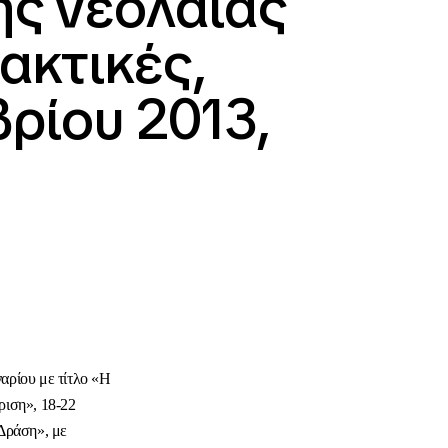
ης νεολαίας
ακτικές,
ρίου 2013,
αρίου με τίτλο «Η
ριση», 18-22
 Δράση», με