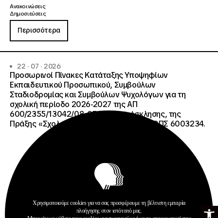
Ανακοινώσεις
Δημοσιεύσεις
Περισσότερα
22 · 07 · 2026
Προσωρινοί Πίνακες Κατάταξης Υποψηφίων
Εκπαιδευτικού Προσωπικού, Συμβούλων
Σταδιοδρομίας και Συμβούλων Ψυχολόγων για τη
σχολική περίοδο 2026-2027 της ΑΠ
600/2355/13042/08-05-2026 πρόσκλησης, της
Πράξης «Σχολεία Δεύτερης Ευκαιρίας», ΟΠΣ 6003234.
Χρησιμοποιούμε cookies για να σας προσφέρουμε τη βέλτιστη εμπειρία
Ανοίξτε τη γ
πλοήγησης στον ιστότοπό μας.