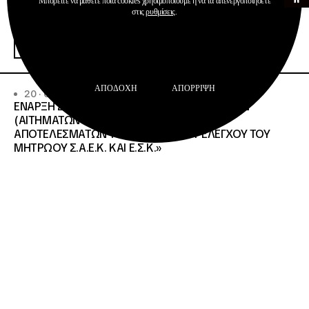
Μπορείτε να μάθετε ποια cookies χρησιμοποιούμε ή να τα απενεργοποιήσετε
Ανακοινώσεις
στις
ρυθμίσεις
.
Σχολεία Δεύτερης Ευκαιρίας
Περισσότερα
ΑΠΟΔΟΧΉ
ΑΠΌΡΡΙΨΗ
20 · 07 · 2026
ΕΝΑΡΞΗ ΔΙΑΔΙΚΑΣΙΑΣ ΥΠΟΒΟΛΗΣ ΕΝΣΤΑΣΕΩΝ
(ΑΙΤΗΜΑΤΩΝ ΕΠΑΝΕΛΕΓΧΟΥ) ΕΠΙ ΤΩΝ
ΑΠΟΤΕΛΕΣΜΑΤΩΝ ΤΟΥ ΔΙΟΙΚΗΤΙΚΟΥ ΕΛΕΓΧΟΥ ΤΟΥ
ΜΗΤΡΩΟΥ Σ.Α.Ε.Κ. ΚΑΙ Ε.Σ.Κ.»