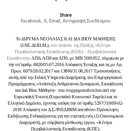
Share
Facebook,
X,
Email,
Αντιγραφή Συνδέσμου
Το IΔΡΥΜΑ ΝΕΟΛΑΙΑΣ ΚΑΙ ΔΙΑ ΒΙΟΥ ΜΑΘΗΣΗΣ
(Ι.ΝΕ.ΔΙ.ΒΙ.Μ.),
στο πλαίσιο της Πράξης «Κέντρα
Περιβαλλοντικής Εκπαίδευσης (ΚΠΕ) – Περιβαλλοντική
Εκπαίδευση»
ΑΠ6, ΑΠ8 και ΑΠ9, με MIS 5001052, σύμφωνα με
την υπ’αριθμ. 8820/05-07-2016 Απόφαση Ένταξης και τις με Αρ.
Πρωτ. 6079/28.02.2017 και 13896/31.08.2017 Τροποποιήσεις
αυτής από την Ειδική Υπηρεσία Διαχείρισης του Επιχειρησιακού
Προγράμματος «Ανάπτυξη Ανθρώπινου Δυναμικού, Εκπαίδευση
και Διά Βίου Μάθηση» που συγχρηματοδοτείται από την
Ευρωπαϊκή Ένωση (Ευρωπαϊκό Κοινωνικό Ταμείο) και το
Ελληνικό Δημόσιο, έχοντας υπόψη την υπ΄αριθμ.5297/319/09-02-
2018 Aπόφαση του Δ.Σ./ΙΝΕΔΙΒΙΜ απευθύνει Πρόσκληση
Εκδήλωσης Ενδιαφέροντος για την επιλογή
ενός (1) Οικονομικού
Διαχειριστή, με σύμβαση μίσθωσης έργου, «Κέντρα
Περιβαλλοντικής Εκπαίδευσης (ΚΠΕ).