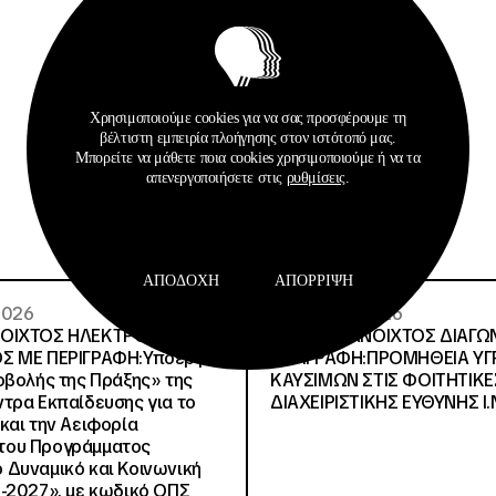
Σχετικά Αρχεία
Χρησιμοποιούμε cookies για να σας προσφέρουμε τη
βέλτιστη εμπειρία πλοήγησης στον ιστότοπό μας.
Μπορείτε να μάθετε ποια cookies χρησιμοποιούμε ή να τα
απενεργοποιήσετε στις
ρυθμίσεις
.
ΑΠΟΔΟΧΉ
ΑΠΌΡΡΙΨΗ
 2026
29 · 07 · 2026
ΝΟΙΧΤΟΣ ΗΛΕΚΤΡΟΝΙΚΟΣ
ΔΙΕΘΝΗΣ ΑΝΟΙΧΤΟΣ ΔΙΑΓΩ
Σ ΜΕ ΠΕΡΙΓΡΑΦΗ:Υποέργο
ΠΕΡΙΓΡΑΦΗ:ΠΡΟΜΗΘΕΙΑ Υ
οβολής της Πράξης» της
ΚΑΥΣΙΜΩΝ ΣΤΙΣ ΦΟΙΤΗΤΙΚΕ
τρα Εκπαίδευσης για το
ΔΙΑΧΕΙΡΙΣΤΙΚΗΣ ΕΥΘΥΝΗΣ Ι.Ν
και την Αειφορία
, του Προγράμματος
Δυναμικό και Κοινωνική
-2027», με κωδικό ΟΠΣ