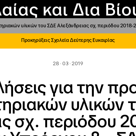
Επικοινωνία
Νέα
αραχώρηση αιγίδ
Φοιτητικές Εστίε
γράμματα και δρά
Το ΙΝΕΔΙΒΙΜ
αίας και Δια Βί
τηριακών υλικών του ΣΔΕ Αλεξάνδρειας σχ. περιόδου 2018-2
Προκηρύξεις Σχολεία Δεύτερης Ευκαιρίας
28 · 03 · 2019
ήσεις για την πρ
ηριακών υλικών 
ς σχ. περιόδου 20