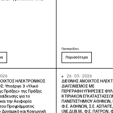
Προκηρύξεις
ρα
Περισσότερα
 2026
26 · 05 · 2026
ΝΟΙΧΤΟΣ ΗΛΕΚΤΡΟΝΙΚΟΣ
ΔΙΕΘΝΗΣ ΑΝΟΙΧΤΟΣ ΗΛΕΚ
Σ: Υποέργο 3 «Υλικό
ΔΙΑΓΩΝΙΣΜΟΣ ΜΕ
ς Πράξης» της Πράξης
ΠΕΡΙΓΡΑΦΗ:ΥΠΗΡΕΣΙΕΣ ΦΥ
αίδευσης για το
ΚΤΙΡΙΑΚΩΝ ΕΓΚΑΤΑΣΤΑΣΕΩΝ
και την Αειφορία
ΠΑΝΕΠΙΣΤΗΜΙΟΥ ΑΘΗΝΩΝ, Ν.
, του Προγράμματος
Φ.Ε. ΑΘΗΝΩΝ, Σ.Ε. ΑΣΠΑΙΤΕ,
Δυναμικό και Κοινωνική
Ι.ΝΕ.ΔΙ.ΒΙ.Μ., Φ.Ε. ΠΑΤΡΩΝ, Φ