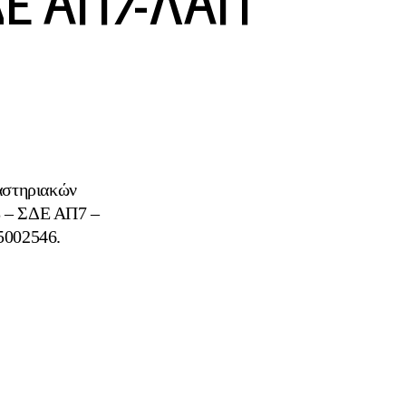
ΔΕ ΑΠ7-ΛΑΠ
γαστηριακών
 8 – ΣΔΕ ΑΠ7 –
5002546.