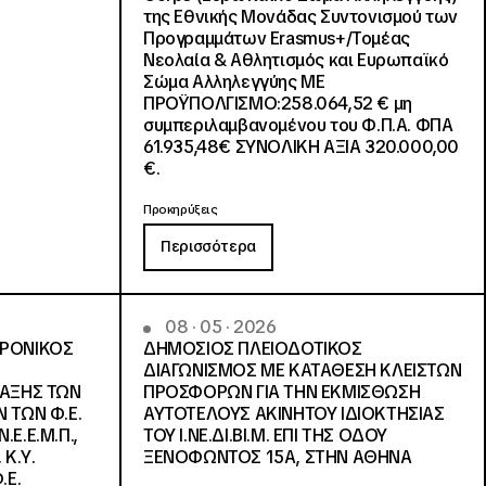
της Εθνικής Μονάδας Συντονισμού των
Προγραμμάτων Erasmus+/Τομέας
Νεολαία & Αθλητισμός και Ευρωπαϊκό
Σώμα Αλληλεγγύης ΜΕ
ΠΡΟΫΠΟΛΓΙΣΜΟ:258.064,52 € μη
συμπεριλαμβανομένου του Φ.Π.Α. ΦΠΑ
61.935,48€ ΣΥΝΟΛΙΚΗ ΑΞΙΑ 320.000,00
€.
Προκηρύξεις
Περισσότερα
08 · 05 · 2026
ΤΡΟΝΙΚΟΣ
ΔΗΜΟΣΙΟΣ ΠΛΕΙΟΔΟΤΙΚΟΣ
ΔΙΑΓΩΝΙΣΜΟΣ ΜΕ ΚΑΤΑΘΕΣΗ ΚΛΕΙΣΤΩΝ
ΛΑΞΗΣ ΤΩΝ
ΠΡΟΣΦΟΡΩΝ ΓΙΑ ΤΗΝ ΕΚΜΙΣΘΩΣΗ
 ΤΩΝ Φ.Ε.
ΑΥΤΟΤΕΛΟΥΣ ΑΚΙΝΗΤΟΥ ΙΔΙΟΚΤΗΣΙΑΣ
Ε.Ε.Μ.Π.,
ΤΟΥ Ι.ΝΕ.ΔΙ.ΒΙ.Μ. ΕΠΙ ΤΗΣ ΟΔΟΥ
 Κ.Υ.
ΞΕΝΟΦΩΝΤΟΣ 15Α, ΣΤΗΝ ΑΘΗΝΑ
.Ε.