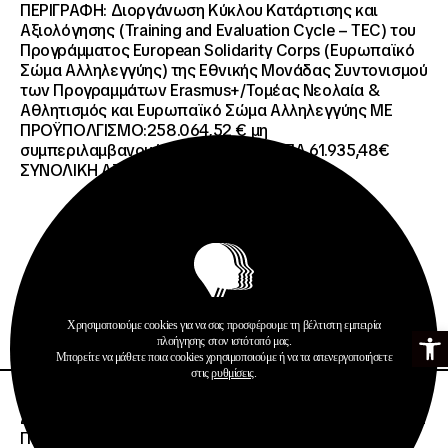
ΠΕΡΙΓΡΑΦΗ: Διοργάνωση Κύκλου Κατάρτισης και
Αξιολόγησης (Training and Evaluation Cycle – TEC) του
Προγράμματος European Solidarity Corps (Ευρωπαϊκό
Σώμα Αλληλεγγύης) της Εθνικής Μονάδας Συντονισμού
των Προγραμμάτων Erasmus+/Τομέας Νεολαία &
Αθλητισμός και Ευρωπαϊκό Σώμα Αλληλεγγύης ΜΕ
ΠΡΟΫΠΟΛΓΙΣΜΟ:258.064,52 € μη
συμπεριλαμβανομένου του Φ.Π.Α. ΦΠΑ 61.935,48€
ΣΥΝΟΛΙΚΗ ΑΞΙΑ 320.000,00 €.
Προκηρύξεις
Περισσότερα
Χρησιμοποιούμε cookies για να σας προσφέρουμε τη βέλτιστη εμπειρία
Ανοίξτε τη γ
πλοήγησης στον ιστότοπό μας.
Μπορείτε να μάθετε ποια cookies χρησιμοποιούμε ή να τα απενεργοποιήσετε
στις
ρυθμίσεις
.
26 · 06 · 2026
ΔΙΕΘΝΗΣ ΑΝΟΙΧΤΟΣ ΗΛΕΚΤΡΟΝΙΚΟΣ ΔΙΑΓΩΝΙΣΜΟΣ ΜΕ
ΠΕΡΙΓΡΑΦΗ:ΥΠΗΡΕΣΙΕΣ ΣΤΕΓΑΣΗΣ ΤΩΝ ΦΟΙΤΗΤΩΝ/