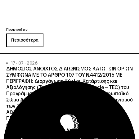
Προκηρύξεις
Περισσότερα
17 · 07 · 2026
ΔΗΜΟΣΙΟΣ ΑΝΟΙΧΤΟΣ ΔΙΑΓΩΝΙΣΜΟΣ ΚΑΤΩ ΤΩΝ ΟΡΙΩΝ
ΣΥΜΦΩΝΑ ΜΕ ΤΟ ΑΡΘΡΟ 107 ΤΟΥ Ν.4412/2016 ΜΕ
ΠΕΡΙΓΡΑΦΗ: Διοργάνωση Κύκλου Κατάρτισης και
Αξιολόγησης (Training and Evaluation Cycle – TEC) του
Προγράμματος European Solidarity Corps (Ευρωπαϊκό
Σώμα Αλληλεγγύης) της Εθνικής Μονάδας Συντονισμού
των Προγραμμάτων Erasmus+/Τομέας Νεολαία &
Αθλητισμός και Ευρωπαϊκό Σώμα Αλληλεγγύης ΜΕ
ΠΡΟΫΠΟΛΓΙΣΜΟ:258.064,52 € μη
συμπεριλαμβανομένου του Φ.Π.Α. ΦΠΑ 61.935,48€
ΣΥΝΟΛΙΚΗ ΑΞΙΑ 320.000,00 €.