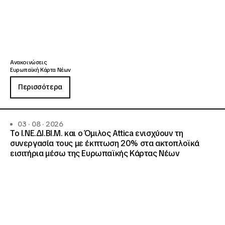
Ανακοινώσεις
Ευρωπαϊκή Κάρτα Νέων
Περισσότερα
03 · 08 · 2026
Το Ι.ΝΕ.ΔΙ.ΒΙ.Μ. και o Όμιλος Attica ενισχύουν τη
συνεργασία τους με έκπτωση 20% στα ακτοπλοϊκά
εισιτήρια μέσω της Ευρωπαϊκής Κάρτας Νέων